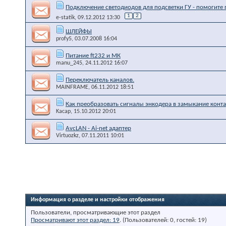
Подключение светодиодов для подсветки ГУ - помогите 
1
2
e-statik
, 09.12.2012 13:30
ШЛЕЙФЫ
profy5
, 03.07.2008 16:04
Питание ft232 и МК
manu_245
, 24.11.2012 16:07
Переключатель каналов.
MAINFRAME
, 06.11.2012 18:51
Как преобразовать сигналы энкодера в замыкание конта
Kacap
, 15.10.2012 20:01
AvcLAN - Ai-net адаптер
Virtuozkz
, 07.11.2011 10:01
Информация о разделе и настройки отображения
Пользователи, просматривающие этот раздел
Просматривают этот раздел: 19
. (Пользователей: 0, гостей: 19)