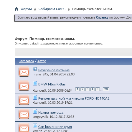
Форум
Собираем CarPC
Помощь схемотехникам.
Если это ваш первый визит, рекомендуем почитать
Справку
по форуму. Дл
Форум:
Помощь схемотехникам.
Описания, datashits, характеристики электронных компонентов.
Заголовок
/
Автор
Резервное питание
manu_245
, 01.04.2014 22:03
BMW I-Bus K-Bus
1
2
3
4
5
...
20
XsanderS
, 10.09.2009 06:54
Ремонт штатной магнитолы FORD HC MCA2
XsanderS
, 10.03.2019 19:21
Нужна помощь.
sergeyvolk
, 10.12.2017 23:35
Can bus кнопки руля
Vaxing
, 25.01.2017 14:01