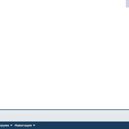
орума
Навигация