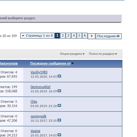
ений выберите раздел.
Страница 1 из 6
1
2
3
4
5
6
о 20 из 109
Последняя
Опции раздела
Поиск по разделу
Просмотров
Последнее сообщение от
Ответов: 4
Vasiliy1983
ов: 67,692
12.05.2020,
14:01
тветов: 199
Denismu4itel
в: 558,068
15.05.2019,
16:59
Ответов: 5
Chip
ов: 30,154
03.05.2019,
21:26
Ответов: 0
sergeyvolk
ов: 47,206
10.12.2017,
23:35
Ответов: 0
Vaxing
ов: 24,213
25.01.2017,
14:01