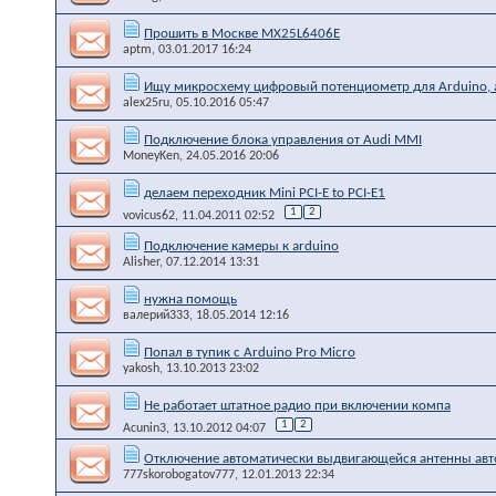
Прошить в Москве MX25L6406E
aptm
, 03.01.2017 16:24
Ищу микросхему цифровый потенциометр для Arduino, 
alex25ru
, 05.10.2016 05:47
Подключение блока управления от Audi MMI
MoneyKen
, 24.05.2016 20:06
делаем переходник Mini PCI-E to PCI-E1
1
2
vovicus62
, 11.04.2011 02:52
Подключение камеры к arduino
Alisher
, 07.12.2014 13:31
нужна помощь
валерий333
, 18.05.2014 12:16
Попал в тупик с Arduino Pro Micro
yakosh
, 13.10.2013 23:02
Не работает штатное радио при включении компа
1
2
Acunin3
, 13.10.2012 04:07
Отключение автоматически выдвигающейся антенны ав
777skorobogatov777
, 12.01.2013 22:34