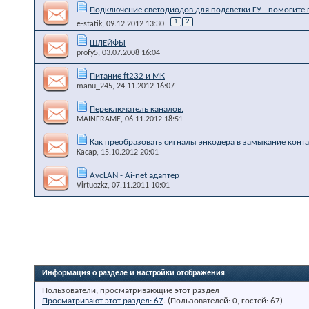
Подключение светодиодов для подсветки ГУ - помогите 
1
2
e-statik
, 09.12.2012 13:30
ШЛЕЙФЫ
profy5
, 03.07.2008 16:04
Питание ft232 и МК
manu_245
, 24.11.2012 16:07
Переключатель каналов.
MAINFRAME
, 06.11.2012 18:51
Как преобразовать сигналы энкодера в замыкание конта
Kacap
, 15.10.2012 20:01
AvcLAN - Ai-net адаптер
Virtuozkz
, 07.11.2011 10:01
Информация о разделе и настройки отображения
Пользователи, просматривающие этот раздел
Просматривают этот раздел: 67
. (Пользователей: 0, гостей: 67)