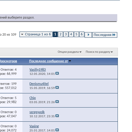
ений выберите раздел.
Страница 1 из 6
1
2
3
4
5
6
о 20 из 109
Последняя
Опции раздела
Поиск по разделу
Просмотров
Последнее сообщение от
Ответов: 4
Vasiliy1983
ов: 66,999
12.05.2020,
14:01
тветов: 199
Denismu4itel
в: 557,012
15.05.2019,
16:59
Ответов: 5
Chip
ов: 29,982
03.05.2019,
21:26
Ответов: 0
sergeyvolk
ов: 47,047
10.12.2017,
23:35
Ответов: 0
Vaxing
ов: 24,072
25.01.2017,
14:01