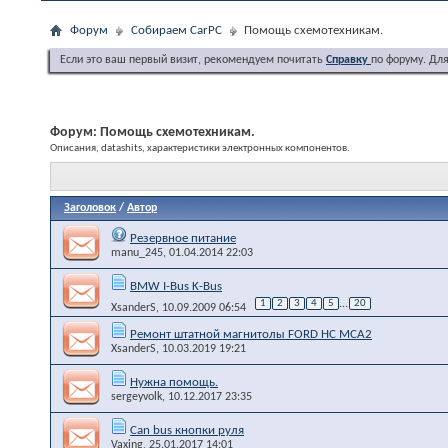
Форум
Собираем CarPC
Помощь схемотехникам.
Если это ваш первый визит, рекомендуем почитать
Справку
по форуму. Дл
Форум:
Помощь схемотехникам.
Описания, datashits, характеристики электронных компонентов.
Заголовок
/
Автор
Резервное питание
manu_245
, 01.04.2014 22:03
BMW I-Bus K-Bus
1
2
3
4
5
...
20
XsanderS
, 10.09.2009 06:54
Ремонт штатной магнитолы FORD HC MCA2
XsanderS
, 10.03.2019 19:21
Нужна помощь.
sergeyvolk
, 10.12.2017 23:35
Can bus кнопки руля
Vaxing
, 25.01.2017 14:01