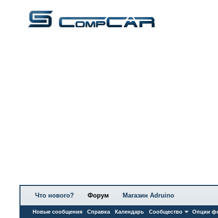
Что нового?
Форум
Магазин Adruino
Новые сообщения
Справка
Календарь
Сообщество
Опции ф