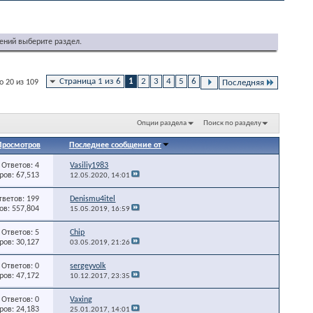
ений выберите раздел.
Страница 1 из 6
1
2
3
4
5
6
о 20 из 109
Последняя
Опции раздела
Поиск по разделу
Просмотров
Последнее сообщение от
Ответов: 4
Vasiliy1983
ов: 67,513
12.05.2020,
14:01
тветов: 199
Denismu4itel
в: 557,804
15.05.2019,
16:59
Ответов: 5
Chip
ов: 30,127
03.05.2019,
21:26
Ответов: 0
sergeyvolk
ов: 47,172
10.12.2017,
23:35
Ответов: 0
Vaxing
ов: 24,183
25.01.2017,
14:01