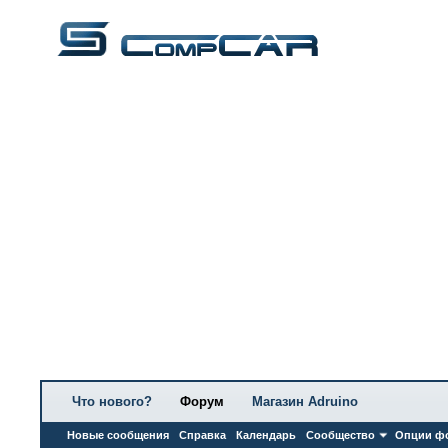
Что нового?
Форум
Магазин Adruino
Новые сообщения
Справка
Календарь
Сообщество
Опции ф