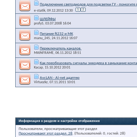
Подключение светодиодов для подсветки ГУ - помогите 
1
2
e-statik
, 09.12.2012 13:30
ШЛЕЙФЫ
profy5
, 03.07.2008 16:04
Питание ft232 и МК
manu_245
, 24.11.2012 16:07
Переключатель каналов.
MAINFRAME
, 06.11.2012 18:51
Как преобразовать сигналы энкодера в замыкание конта
Kacap
, 15.10.2012 20:01
AvcLAN - Ai-net адаптер
Virtuozkz
, 07.11.2011 10:01
Информация о разделе и настройки отображения
Пользователи, просматривающие этот раздел
Просматривают этот раздел: 28
. (Пользователей: 0, гостей: 28)