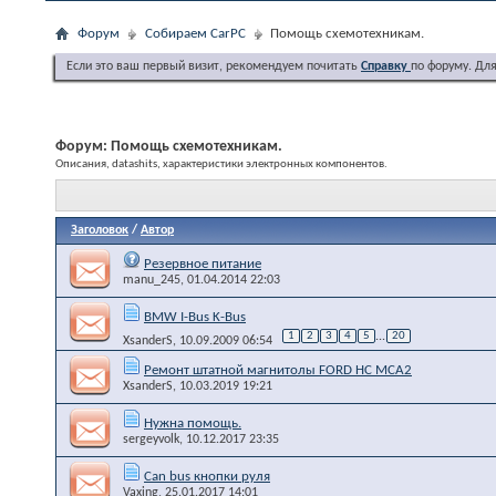
Форум
Собираем CarPC
Помощь схемотехникам.
Если это ваш первый визит, рекомендуем почитать
Справку
по форуму. Дл
Форум:
Помощь схемотехникам.
Описания, datashits, характеристики электронных компонентов.
Заголовок
/
Автор
Резервное питание
manu_245
, 01.04.2014 22:03
BMW I-Bus K-Bus
1
2
3
4
5
...
20
XsanderS
, 10.09.2009 06:54
Ремонт штатной магнитолы FORD HC MCA2
XsanderS
, 10.03.2019 19:21
Нужна помощь.
sergeyvolk
, 10.12.2017 23:35
Can bus кнопки руля
Vaxing
, 25.01.2017 14:01