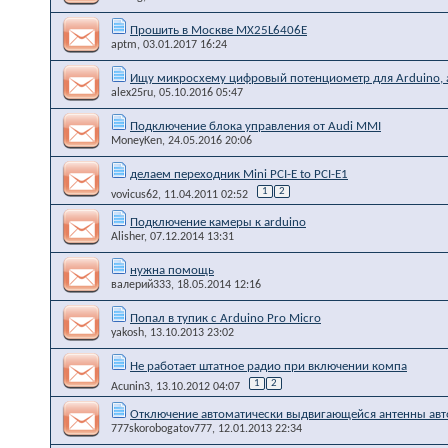
Прошить в Москве MX25L6406E
aptm
, 03.01.2017 16:24
Ищу микросхему цифровый потенциометр для Arduino, 
alex25ru
, 05.10.2016 05:47
Подключение блока управления от Audi MMI
MoneyKen
, 24.05.2016 20:06
делаем переходник Mini PCI-E to PCI-E1
1
2
vovicus62
, 11.04.2011 02:52
Подключение камеры к arduino
Alisher
, 07.12.2014 13:31
нужна помощь
валерий333
, 18.05.2014 12:16
Попал в тупик с Arduino Pro Micro
yakosh
, 13.10.2013 23:02
Не работает штатное радио при включении компа
1
2
Acunin3
, 13.10.2012 04:07
Отключение автоматически выдвигающейся антенны ав
777skorobogatov777
, 12.01.2013 22:34