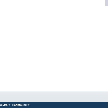
орума
Навигация