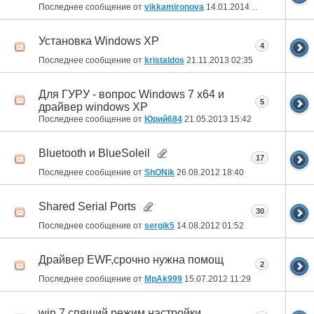
Последнее сообщение от
vikkamironova
14.01.2014
13:57
Установка Windows XP
4
Последнее сообщение от
kristaldos
21.11.2013
02:35
Для ГУРУ - вопрос Windows 7 x64 и
5
драйвер windows XP
Последнее сообщение от
Юрий684
21.05.2013
15:42
Bluetooth и BlueSoleil
17
Последнее сообщение от
ShONik
26.08.2012
18:40
Shared Serial Ports
30
Последнее сообщение от
sergik5
14.08.2012
01:52
Драйвер EWF,срочно нужна помощ
2
Последнее сообщение от
MpAk999
15.07.2012
11:29
win 7 спящий режим настройки