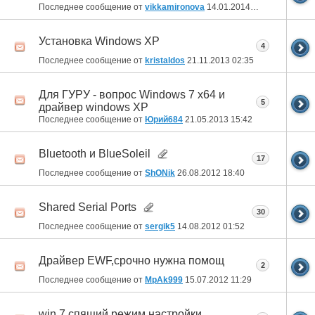
Последнее сообщение от
vikkamironova
14.01.2014
13:57
Установка Windows XP
4
Последнее сообщение от
kristaldos
21.11.2013
02:35
Для ГУРУ - вопрос Windows 7 x64 и
5
драйвер windows XP
Последнее сообщение от
Юрий684
21.05.2013
15:42
Bluetooth и BlueSoleil
17
Последнее сообщение от
ShONik
26.08.2012
18:40
Shared Serial Ports
30
Последнее сообщение от
sergik5
14.08.2012
01:52
Драйвер EWF,срочно нужна помощ
2
Последнее сообщение от
MpAk999
15.07.2012
11:29
win 7 спящий режим настройки