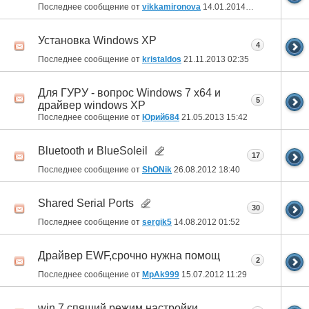
Последнее сообщение от
vikkamironova
14.01.2014
13:57
Установка Windows XP
4
Последнее сообщение от
kristaldos
21.11.2013
02:35
Для ГУРУ - вопрос Windows 7 x64 и
5
драйвер windows XP
Последнее сообщение от
Юрий684
21.05.2013
15:42
Bluetooth и BlueSoleil
17
Последнее сообщение от
ShONik
26.08.2012
18:40
Shared Serial Ports
30
Последнее сообщение от
sergik5
14.08.2012
01:52
Драйвер EWF,срочно нужна помощ
2
Последнее сообщение от
MpAk999
15.07.2012
11:29
win 7 спящий режим настройки