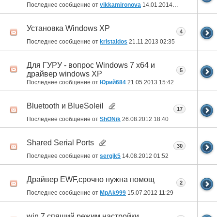
Последнее сообщение от
vikkamironova
14.01.2014
13:57
Установка Windows XP
4
Последнее сообщение от
kristaldos
21.11.2013
02:35
Для ГУРУ - вопрос Windows 7 x64 и
5
драйвер windows XP
Последнее сообщение от
Юрий684
21.05.2013
15:42
Bluetooth и BlueSoleil
17
Последнее сообщение от
ShONik
26.08.2012
18:40
Shared Serial Ports
30
Последнее сообщение от
sergik5
14.08.2012
01:52
Драйвер EWF,срочно нужна помощ
2
Последнее сообщение от
MpAk999
15.07.2012
11:29
win 7 спящий режим настройки