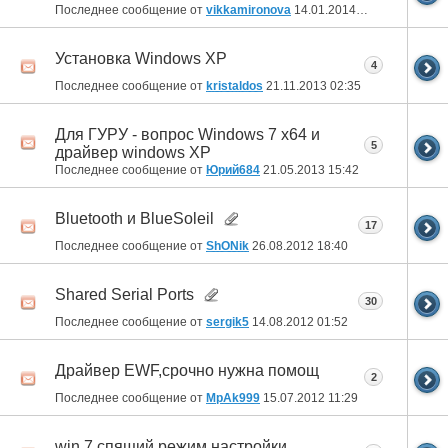
Последнее сообщение от
vikkamironova
14.01.2014
13:57
Установка Windows XP
4
Последнее сообщение от
kristaldos
21.11.2013
02:35
Для ГУРУ - вопрос Windows 7 x64 и
5
драйвер windows XP
Последнее сообщение от
Юрий684
21.05.2013
15:42
Bluetooth и BlueSoleil
17
Последнее сообщение от
ShONik
26.08.2012
18:40
Shared Serial Ports
30
Последнее сообщение от
sergik5
14.08.2012
01:52
Драйвер EWF,срочно нужна помощ
2
Последнее сообщение от
MpAk999
15.07.2012
11:29
win 7 спящий режим настройки