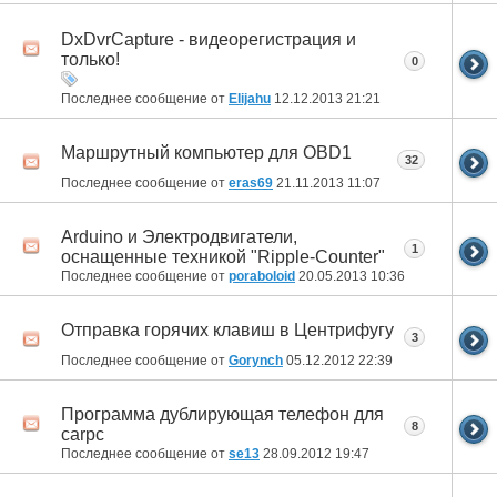
DxDvrCapture - видеорегистрация и
только!
0
Последнее сообщение от
Elijahu
12.12.2013
21:21
Маршрутный компьютер для OBD1
32
Последнее сообщение от
eras69
21.11.2013
11:07
Arduino и Электродвигатели,
1
оснащенные техникой "Ripple-Counter"
Последнее сообщение от
poraboloid
20.05.2013
10:36
Отправка горячих клавиш в Центрифугу
3
Последнее сообщение от
Gorynch
05.12.2012
22:39
Программа дублирующая телефон для
8
carpc
Последнее сообщение от
se13
28.09.2012
19:47