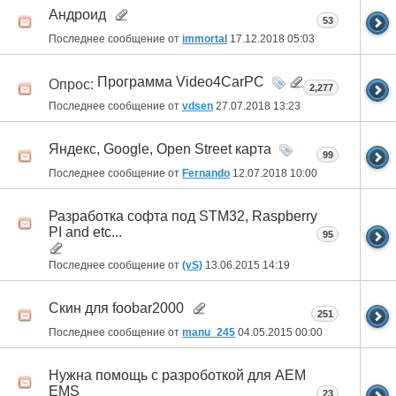
Андроид
53
Последнее сообщение от
immortal
17.12.2018
05:03
Программа Video4CarPC
Опрос:
2,277
Последнее сообщение от
vdsen
27.07.2018
13:23
Яндекс, Google, Open Street карта
99
Последнее сообщение от
Fernando
12.07.2018
10:00
Разработка софта под STM32, Raspberry
PI and etc...
95
Последнее сообщение от
(vS)
13.06.2015
14:19
Скин для foobar2000
251
Последнее сообщение от
manu_245
04.05.2015
00:00
Нужна помощь с разроботкой для AEM
EMS
23