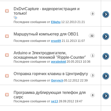
DxDvrCapture - видеорегистрация и
только!
0
Последнее сообщение от
Elijahu
12.12.2013
21:21
Маршрутный компьютер для OBD1
32
Последнее сообщение от
eras69
21.11.2013
11:07
Arduino и Электродвигатели,
1
оснащенные техникой "Ripple-Counter"
Последнее сообщение от
poraboloid
20.05.2013
10:36
Отправка горячих клавиш в Центрифугу
3
Последнее сообщение от
Gorynch
05.12.2012
22:39
Программа дублирующая телефон для
8
carpc
Последнее сообщение от
se13
28.09.2012
19:47