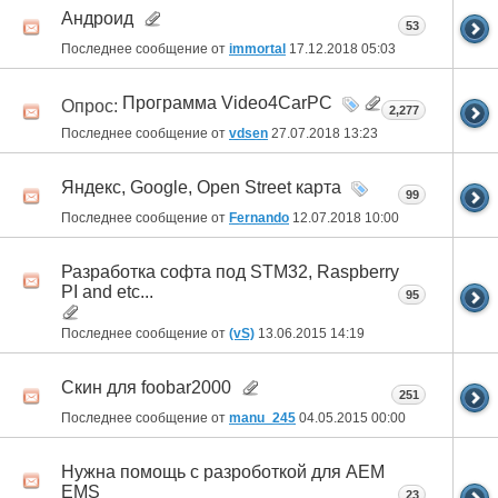
Андроид
53
Последнее сообщение от
immortal
17.12.2018
05:03
Программа Video4CarPC
Опрос:
2,277
Последнее сообщение от
vdsen
27.07.2018
13:23
Яндекс, Google, Open Street карта
99
Последнее сообщение от
Fernando
12.07.2018
10:00
Разработка софта под STM32, Raspberry
PI and etc...
95
Последнее сообщение от
(vS)
13.06.2015
14:19
Скин для foobar2000
251
Последнее сообщение от
manu_245
04.05.2015
00:00
Нужна помощь с разроботкой для AEM
EMS
23