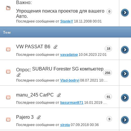
Важно:
Упрощения поиска проектов для вашего
0
Авто.
Последнее сообщение от
StanleY
18.11.2008
00:01
Тем
VW PASSAT B6
18
Последнее сообщение от
vavadatop
10.04.2023
22:01
SUBARU Forester SG компьютер
Опрос:
256
Последнее сообщение от
Vlad-bodryi
08.07.2021
10:55
manu_245 CarPC
91
Последнее сообщение от
basurman971
16.01.2019
08:15
Pajero 3
9
Последнее сообщение от
sirota
07.09.2018
00:36