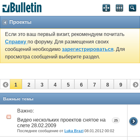
Проекты
Если это ваш первый визит, рекомендуем почитать
Справку
по форуму. Для размещения своих
сообщений необходимо
зарегистрироваться
. Для
просмотра сообщений выберите раздел.
1
2
3
4
5
6
7
8
9
10
11
12
13
14
15
16
17
18
19
Важные темы
Важно:
Видео нескольких проектов снятое на
25
слете 28.02.2009
Последнее сообщение от
Luka Brazi
08.01.2012
00:02