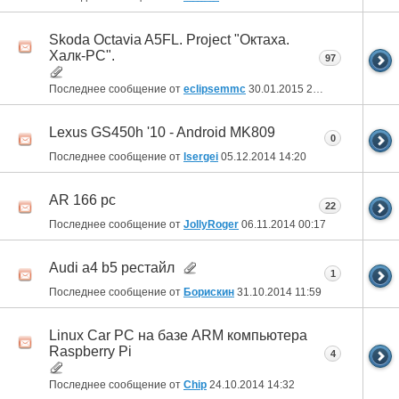
Skoda Octavia A5FL. Project "Октаха.
Халк-PC".
97
Последнее сообщение от
eclipsemmc
30.01.2015
20:54
Lexus GS450h '10 - Android MK809
0
Последнее сообщение от
lsergei
05.12.2014
14:20
AR 166 pc
22
Последнее сообщение от
JollyRoger
06.11.2014
00:17
Audi a4 b5 рестайл
1
Последнее сообщение от
Борискин
31.10.2014
11:59
Linux Car PC на базе ARM компьютера
Raspberry Pi
4
Последнее сообщение от
Chip
24.10.2014
14:32