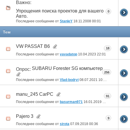
Важно:
Упрощения поиска проектов для вашего
0
Авто.
Последнее сообщение от
StanleY
18.11.2008
00:01
Тем
VW PASSAT B6
18
Последнее сообщение от
vavadatop
10.04.2023
22:01
SUBARU Forester SG компьютер
Опрос:
256
Последнее сообщение от
Vlad-bodryi
08.07.2021
10:55
manu_245 CarPC
91
Последнее сообщение от
basurman971
16.01.2019
08:15
Pajero 3
9
Последнее сообщение от
sirota
07.09.2018
00:36