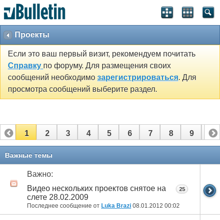
Проекты
Если это ваш первый визит, рекомендуем почитать
Справку
по форуму. Для размещения своих
сообщений необходимо
зарегистрироваться
. Для
просмотра сообщений выберите раздел.
1
2
3
4
5
6
7
8
9
10
11
12
13
14
15
16
17
Важные темы
Важно:
Видео нескольких проектов снятое на
25
слете 28.02.2009
Последнее сообщение от
Luka Brazi
08.01.2012
00:02