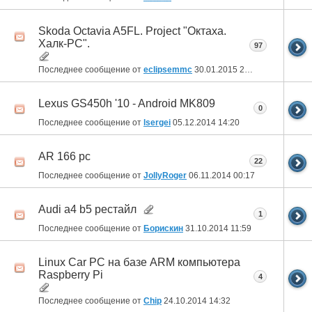
Skoda Octavia A5FL. Project "Октаха.
Халк-PC".
97
Последнее сообщение от
eclipsemmc
30.01.2015
20:54
Lexus GS450h '10 - Android MK809
0
Последнее сообщение от
lsergei
05.12.2014
14:20
AR 166 pc
22
Последнее сообщение от
JollyRoger
06.11.2014
00:17
Audi a4 b5 рестайл
1
Последнее сообщение от
Борискин
31.10.2014
11:59
Linux Car PC на базе ARM компьютера
Raspberry Pi
4
Последнее сообщение от
Chip
24.10.2014
14:32