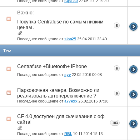
Последнее сообщение от
Юра 80
27.06.2012
19:30
Важно:
Покупка Centrafuse по самым низким
5
ценам .
Последнее сообщение от
slon25
25.04.2011
23:40
Тем
Centrafuse +Bluetooth+ iPhone
6
Последнее сообщение от
syv
22.05.2016
00:08
Парковочная камера. Возможно ли
0
реализовать автопереключение ?
Последнее сообщение от
a77exx
26.02.2016
07:36
CF 4.0 доступен для скачивания с оф.
сайта!
103
Последнее сообщение от
RBL
10.11.2014
15:13