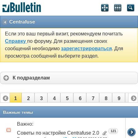
Centrafuse
Если это ваш первый визит, рекомендуем почитать
Справку
по форуму. Для размещения своих
сообщений необходимо
зарегистрироваться
. Для
просмотра сообщений выберите раздел.
К подразделам
1
2
3
4
5
6
7
8
9
10
11
12
13
14
Важные темы
Важно:
121
Советы по настройке Centrafuse 2.0