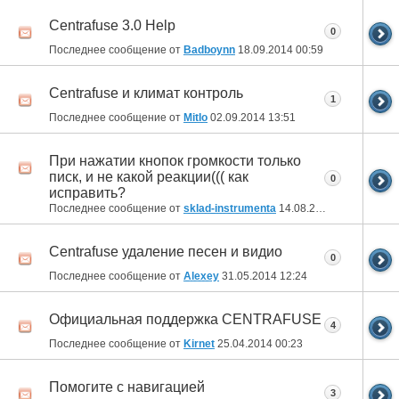
Centrafuse 3.0 Help
0
Последнее сообщение от
Badboynn
18.09.2014
00:59
Centrafuse и климат контроль
1
Последнее сообщение от
MitIo
02.09.2014
13:51
При нажатии кнопок громкости только
писк, и не какой реакции((( как
0
исправить?
Последнее сообщение от
sklad-instrumenta
14.08.2014
17:24
Centrafuse удаление песен и видио
0
Последнее сообщение от
Alexey
31.05.2014
12:24
Официальная поддержка CENTRAFUSE
4
Последнее сообщение от
Kirnet
25.04.2014
00:23
Помогите с навигацией
3