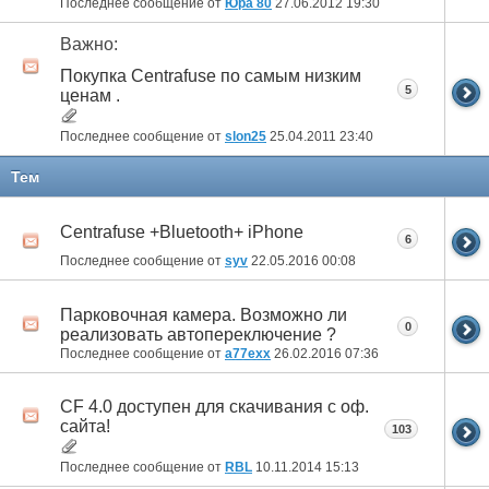
Последнее сообщение от
Юра 80
27.06.2012
19:30
Важно:
Покупка Centrafuse по самым низким
5
ценам .
Последнее сообщение от
slon25
25.04.2011
23:40
Тем
Centrafuse +Bluetooth+ iPhone
6
Последнее сообщение от
syv
22.05.2016
00:08
Парковочная камера. Возможно ли
0
реализовать автопереключение ?
Последнее сообщение от
a77exx
26.02.2016
07:36
CF 4.0 доступен для скачивания с оф.
сайта!
103
Последнее сообщение от
RBL
10.11.2014
15:13