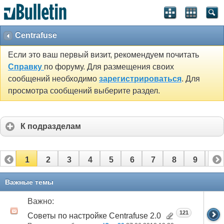
Centrafuse
Если это ваш первый визит, рекомендуем почитать
Справку
по форуму. Для размещения своих
сообщений необходимо
зарегистрироваться
. Для
просмотра сообщений выберите раздел.
К подразделам
1
2
3
4
5
6
7
8
9
10
11
12
13
14
Важные темы
Важно:
121
Советы по настройке Centrafuse 2.0