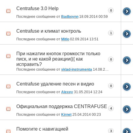
Centrafuse 3.0 Help
0
Последнее сообщение от
Badboynn
18.09.2014
00:59
Centrafuse и климат контроль
1
Последнее сообщение от
MitIo
02.09.2014
13:51
При нажатии кнопок громкости только
писк, и не какой реакции((( как
0
исправить?
Последнее сообщение от
sklad-instrumenta
14.08.2014
17:24
Centrafuse удаление песен и видио
0
Последнее сообщение от
Alexey
31.05.2014
12:24
Официальная поддержка CENTRAFUSE
4
Последнее сообщение от
Kirnet
25.04.2014
00:23
Помогите с навигацией
3