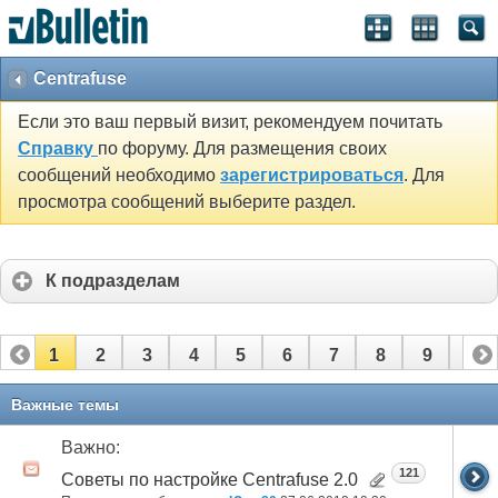
Centrafuse
Если это ваш первый визит, рекомендуем почитать
Справку
по форуму. Для размещения своих
сообщений необходимо
зарегистрироваться
. Для
просмотра сообщений выберите раздел.
К подразделам
1
2
3
4
5
6
7
8
9
10
11
12
13
14
Важные темы
Важно:
121
Советы по настройке Centrafuse 2.0