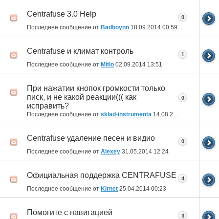
Centrafuse 3.0 Help
0
Последнее сообщение от
Badboynn
18.09.2014
00:59
Centrafuse и климат контроль
1
Последнее сообщение от
MitIo
02.09.2014
13:51
При нажатии кнопок громкости только
писк, и не какой реакции((( как
0
исправить?
Последнее сообщение от
sklad-instrumenta
14.08.2014
17:24
Centrafuse удаление песен и видио
0
Последнее сообщение от
Alexey
31.05.2014
12:24
Официальная поддержка CENTRAFUSE
4
Последнее сообщение от
Kirnet
25.04.2014
00:23
Помогите с навигацией
3