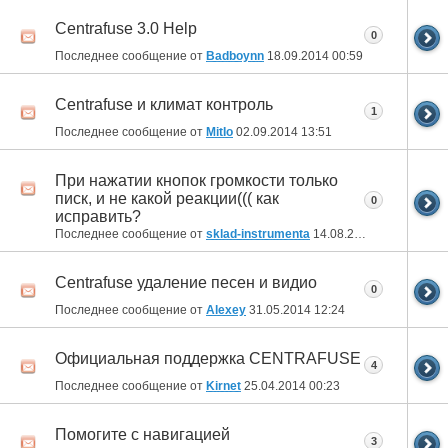
Centrafuse 3.0 Help
0
Последнее сообщение от
Badboynn
18.09.2014
00:59
Centrafuse и климат контроль
1
Последнее сообщение от
MitIo
02.09.2014
13:51
При нажатии кнопок громкости только
писк, и не какой реакции((( как
0
исправить?
Последнее сообщение от
sklad-instrumenta
14.08.2014
17:24
Centrafuse удаление песен и видио
0
Последнее сообщение от
Alexey
31.05.2014
12:24
Официальная поддержка CENTRAFUSE
4
Последнее сообщение от
Kirnet
25.04.2014
00:23
Помогите с навигацией
3