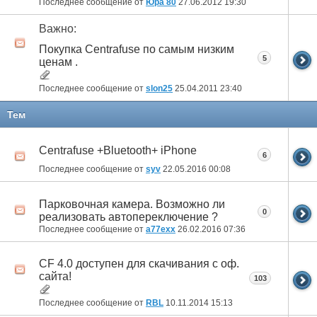
Последнее сообщение от
Юра 80
27.06.2012
19:30
Важно:
Покупка Centrafuse по самым низким
5
ценам .
Последнее сообщение от
slon25
25.04.2011
23:40
Тем
Centrafuse +Bluetooth+ iPhone
6
Последнее сообщение от
syv
22.05.2016
00:08
Парковочная камера. Возможно ли
0
реализовать автопереключение ?
Последнее сообщение от
a77exx
26.02.2016
07:36
CF 4.0 доступен для скачивания с оф.
сайта!
103
Последнее сообщение от
RBL
10.11.2014
15:13