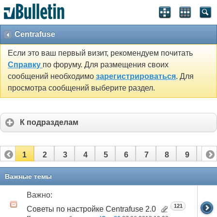
Centrafuse
Если это ваш первый визит, рекомендуем почитать
Справку
по форуму. Для размещения своих
сообщений необходимо
зарегистрироваться
. Для
просмотра сообщений выберите раздел.
К подразделам
1
2
3
4
5
6
7
8
9
10
11
12
13
14
Важные темы
Важно:
121
Советы по настройке Centrafuse 2.0