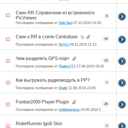
Скин RR Справочник из встроенного
6
PicViewer
Последнее сообщение от
Sok-San
07.12.2010
14:28
Скин к RR в стиле Centrafuse
44
Последнее сообщение от
St@rz
09.11.2010
11:13
Чем разделять GPS-порт
10
Последнее сообщение от
Павел777
27.06.2010
19:32
Как выгружать радиомодуль в РР?
1
Последнее сообщение от
Dude
12.06.2010
23:00
Foobar2000 Player Plugin
26
Последнее сообщение от
Anthonymus
24.05.2010
21:58
RiderRunner Igo8 Skin
2