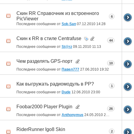
Скин RR Справочник из встроенного
6
PicViewer
Последнее сообщение от
Sok-San
07.12.2010
14:28
Скин к RR в стиле Centrafuse
44
Последнее сообщение от
St@rz
09.11.2010
11:13
Чем разделять GPS-порт
10
Последнее сообщение от
Павел777
27.06.2010
19:32
Как выгружать радиомодуль в РР?
1
Последнее сообщение от
Dude
12.06.2010
23:00
Foobar2000 Player Plugin
26
Последнее сообщение от
Anthonymus
24.05.2010
21:58
RiderRunner Igo8 Skin
2