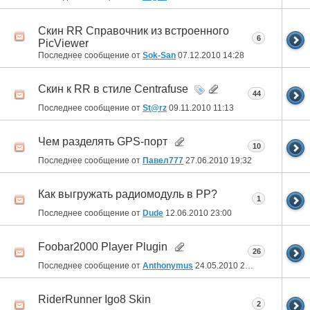
Скин RR Справочник из встроенного
6
PicViewer
Последнее сообщение от
Sok-San
07.12.2010
14:28
Скин к RR в стиле Centrafuse
44
Последнее сообщение от
St@rz
09.11.2010
11:13
Чем разделять GPS-порт
10
Последнее сообщение от
Павел777
27.06.2010
19:32
Как выгружать радиомодуль в РР?
1
Последнее сообщение от
Dude
12.06.2010
23:00
Foobar2000 Player Plugin
26
Последнее сообщение от
Anthonymus
24.05.2010
21:58
RiderRunner Igo8 Skin
2