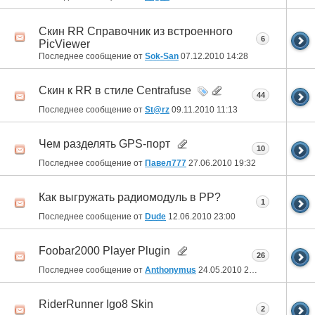
Скин RR Справочник из встроенного
6
PicViewer
Последнее сообщение от
Sok-San
07.12.2010
14:28
Скин к RR в стиле Centrafuse
44
Последнее сообщение от
St@rz
09.11.2010
11:13
Чем разделять GPS-порт
10
Последнее сообщение от
Павел777
27.06.2010
19:32
Как выгружать радиомодуль в РР?
1
Последнее сообщение от
Dude
12.06.2010
23:00
Foobar2000 Player Plugin
26
Последнее сообщение от
Anthonymus
24.05.2010
21:58
RiderRunner Igo8 Skin
2