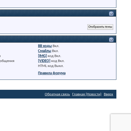
BB коды
Вкл.
Смайлы
Вкл.
я
[IMG]
код
Вкл.
ообщения
[VIDEO]
код
Вкл.
HTML код
Выкл.
Правила форума
Обратная связь
Главная (Новости)
Вверх