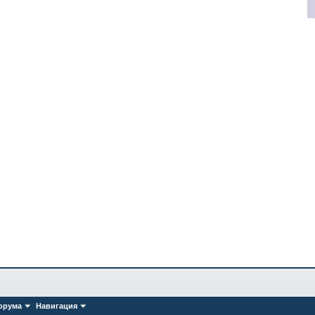
орума
Навигация