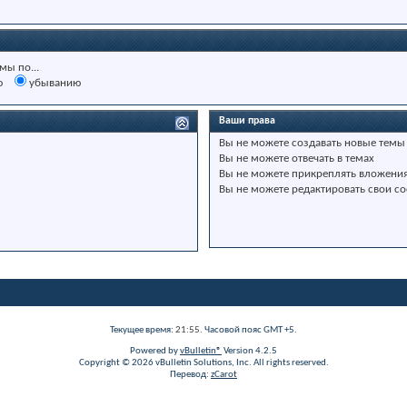
мы по...
ю
убыванию
Ваши права
Вы
не можете
создавать новые темы
Вы
не можете
отвечать в темах
Вы
не можете
прикреплять вложени
Вы
не можете
редактировать свои с
Текущее время:
21:55
. Часовой пояс GMT +5.
Powered by
vBulletin®
Version 4.2.5
Copyright © 2026 vBulletin Solutions, Inc. All rights reserved.
Перевод:
zCarot