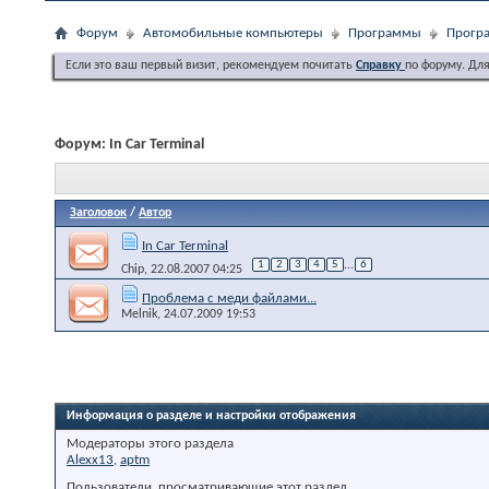
Форум
Автомобильные компьютеры
Программы
Програ
Если это ваш первый визит, рекомендуем почитать
Справку
по форуму. Дл
Форум:
In Car Terminal
Заголовок
/
Автор
In Car Terminal
1
2
3
4
5
...
6
Chip
, 22.08.2007 04:25
Проблема с меди файлами...
Melnik
, 24.07.2009 19:53
Информация о разделе и настройки отображения
Модераторы этого раздела
Alexx13
,
aptm
Пользователи, просматривающие этот раздел