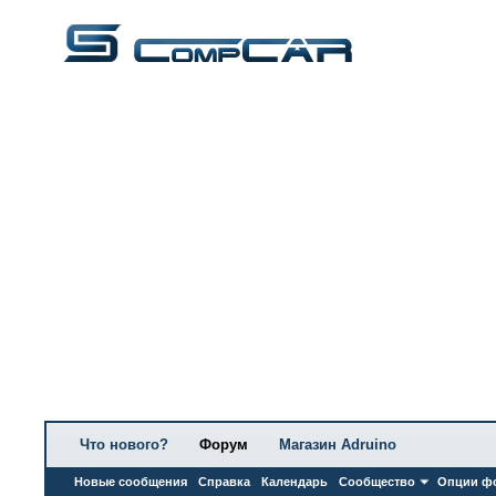
Что нового?
Форум
Магазин Adruino
Новые сообщения
Справка
Календарь
Сообщество
Опции ф