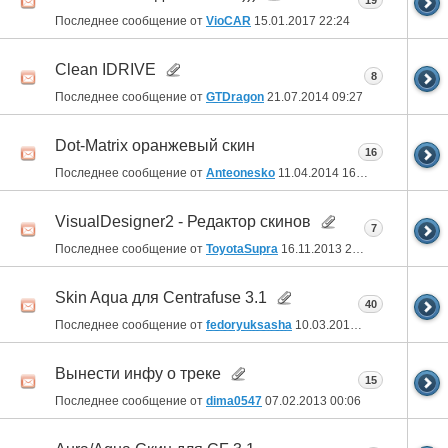
19
Последнее сообщение от
VioCAR
15.01.2017
22:24
Clean IDRIVE
8
Последнее сообщение от
GTDragon
21.07.2014
09:27
Dot-Matrix оранжевый скин
16
Последнее сообщение от
Anteonesko
11.04.2014
16:46
VisualDesigner2 - Редактор скинов
7
Последнее сообщение от
ToyotaSupra
16.11.2013
22:04
Skin Aqua для Centrafuse 3.1
40
Последнее сообщение от
fedoryuksasha
10.03.2013
04:46
Вынести инфу о треке
15
Последнее сообщение от
dima0547
07.02.2013
00:06