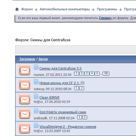
Форум
Автомобильные компьютеры
Программы
Програ
Если это ваш первый визит, рекомендуем почитать
Справку
по форуму. Дл
Форум:
Скины для Centrafuse
Заголовок
/
Автор
Скины для Centrafuse 3.5
1
2
3
4
5
...
38
reanon
, 27.02.2011 22:34
Новая жизнь для CF 2.1 :)))
1
2
sotway
, 09.12.2010 08:34
Clean IDRIVE
St@rz
, 17.04.2010 01:59
Dot-Matrix оранжевый скин
1
2
andreydk
, 17.11.2008 02:24
VisualDesigner2 - Редактор скинов
St@rz
, 13.03.2009 13:45