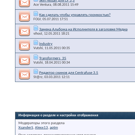
Skin Nissan для CF 3,5
Ace Ventura
, 08.08.2011 15:49
Как сделать чтобы управлять громкостью?
FOLV
, 05.07.2011 17:51
Замена Альбома на Исполнителя в заголовке Медиа
vihost
, 12.05.2011 18:21
industry
Vutshi
, 11.05.2011 00:35
Transformers_35
Vutshi
, 18.04.2011 00:34
Редактор скинов для Centrafuse 3.5
St@rz
, 03.03.2011 12:11
Информация о разделе и настройки отображения
Модераторы этого раздела
XsanderS
,
Alexx13
,
aptm