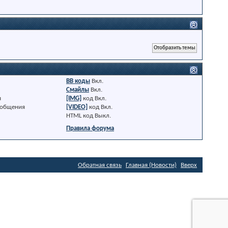
BB коды
Вкл.
Смайлы
Вкл.
я
[IMG]
код
Вкл.
ообщения
[VIDEO]
код
Вкл.
HTML код
Выкл.
Правила форума
Обратная связь
Главная (Новости)
Вверх