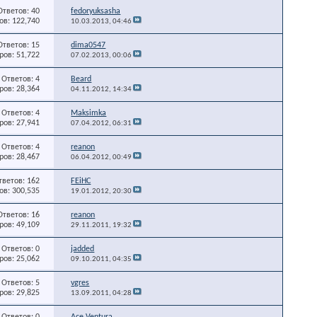
Ответов: 40
fedoryuksasha
в: 122,740
10.03.2013,
04:46
Ответов: 15
dima0547
ов: 51,722
07.02.2013,
00:06
Ответов: 4
Beard
ов: 28,364
04.11.2012,
14:34
Ответов: 4
Maksimka
ов: 27,941
07.04.2012,
06:31
Ответов: 4
reanon
ов: 28,467
06.04.2012,
00:49
тветов: 162
FEiHC
в: 300,535
19.01.2012,
20:30
Ответов: 16
reanon
ов: 49,109
29.11.2011,
19:32
Ответов: 0
jadded
ов: 25,062
09.10.2011,
04:35
Ответов: 5
vgres
ов: 29,825
13.09.2011,
04:28
Ответов: 0
Ace Ventura