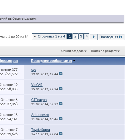
ений выберите раздел.
Страница 1 из 4
1
2
3
4
ы с 1 по 20 из 64
Последняя
Опции раздела
Поиск по разделу
Просмотров
Последнее сообщение от
тветов: 377
syv
в: 651,592
19.01.2017,
17:44
Ответов: 19
VioCAR
ов: 58,035
15.01.2017,
22:24
Ответов: 8
GTDragon
ов: 37,368
21.07.2014,
09:27
Ответов: 16
Anteonesko
ов: 54,141
11.04.2014,
16:46
Ответов: 7
ToyotaSupra
ов: 29,626
16.11.2013,
22:04