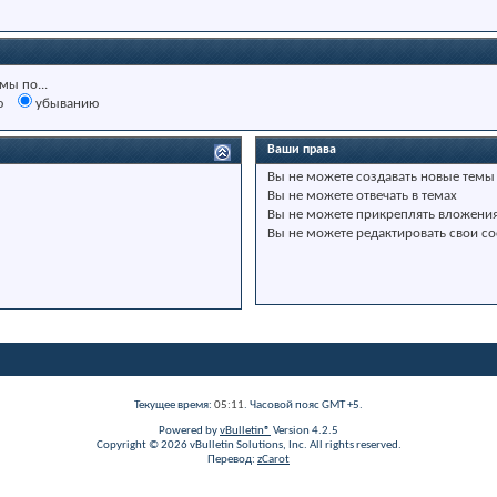
мы по...
ю
убыванию
Ваши права
Вы
не можете
создавать новые темы
Вы
не можете
отвечать в темах
Вы
не можете
прикреплять вложени
Вы
не можете
редактировать свои с
Текущее время:
05:11
. Часовой пояс GMT +5.
Powered by
vBulletin®
Version 4.2.5
Copyright © 2026 vBulletin Solutions, Inc. All rights reserved.
Перевод:
zCarot