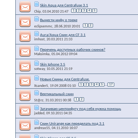
Skin Aqua для Centrafuse 3.1
1
2
3
4
5
Chip
, 03.04.2010 21:47
Вынести инфу о треке
1
2
eclipsemmc
, 28.06.2010 20:01
Aura/Aqua Скин для CF 3.1
imhost
, 20.03.2011 21:33
Перечень доступных рабочих скинов?
Maksimka
, 05.04.2012 09:04
Skin Iphone 3.5
sotway
, 10.05.2011 21:19
Новые Скины для Centrafuse.
1
2
3
4
5
...
17
XsanderS
, 19.09.2008 01:10
Вертикальный скин
1
2
St@rz
, 31.03.2011 00:38
Затачиваю центрифугу под себя нужна помощь
jadded
, 09.10.2011 04:35
Скин Unirange как переделать под 3.1
andreas55
, 04.11.2010 16:07