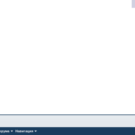
орума
Навигация