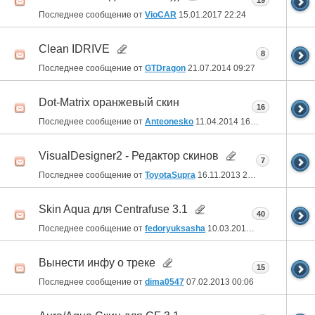
19
Последнее сообщение от
VioCAR
15.01.2017
22:24
Clean IDRIVE
8
Последнее сообщение от
GTDragon
21.07.2014
09:27
Dot-Matrix оранжевый скин
16
Последнее сообщение от
Anteonesko
11.04.2014
16:46
VisualDesigner2 - Редактор скинов
7
Последнее сообщение от
ToyotaSupra
16.11.2013
22:04
Skin Aqua для Centrafuse 3.1
40
Последнее сообщение от
fedoryuksasha
10.03.2013
04:46
Вынести инфу о треке
15
Последнее сообщение от
dima0547
07.02.2013
00:06