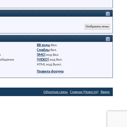
BB коды
Вкл.
Смайлы
Вкл.
я
[IMG]
код
Вкл.
ообщения
[VIDEO]
код
Вкл.
HTML код
Выкл.
Правила форума
Обратная связь
Главная (Новости)
Вверх