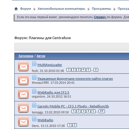
Форум
Автомобильные компьютеры
Программы
Програ
Если это ваш первый визит, рекомендуем почитать
Справку
по форуму. Дл
Форум:
Плагины для Centrafuse
Заголовок
/
Автор
MultiAppLoader
1
2
3
4
5
...
6
fesh
, 31.10.2010 01:36
Уважаемые форумчане помогите найти плагин
timoxa1989
, 17.03.2014 20:41
WebRadio для CF3.5
organizm
, 24.10.2012 16:51
Garmin Mobile PC - CF3.1 Plugin - Rebellium3b
1
2
3
4
5
...
49
tempgp
, 13.02.2010 09:50
WebRadio
1
2
Dens
, 13.11.2010 17:26