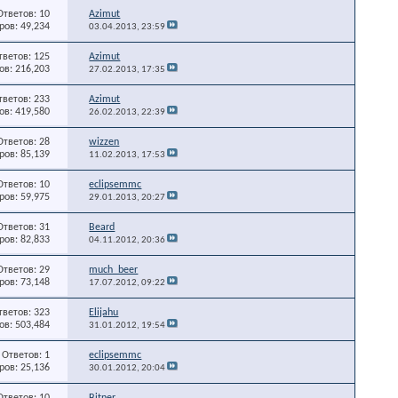
Ответов: 10
Azimut
ов: 49,234
03.04.2013,
23:59
тветов: 125
Azimut
в: 216,203
27.02.2013,
17:35
тветов: 233
Azimut
в: 419,580
26.02.2013,
22:39
Ответов: 28
wizzen
ов: 85,139
11.02.2013,
17:53
Ответов: 10
eclipsemmc
ов: 59,975
29.01.2013,
20:27
Ответов: 31
Beard
ов: 82,833
04.11.2012,
20:36
Ответов: 29
much_beer
ов: 73,148
17.07.2012,
09:22
тветов: 323
Elijahu
в: 503,484
31.01.2012,
19:54
Ответов: 1
eclipsemmc
ов: 25,136
30.01.2012,
20:04
Ответов: 10
Bitner