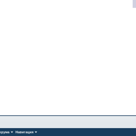
орума
Навигация