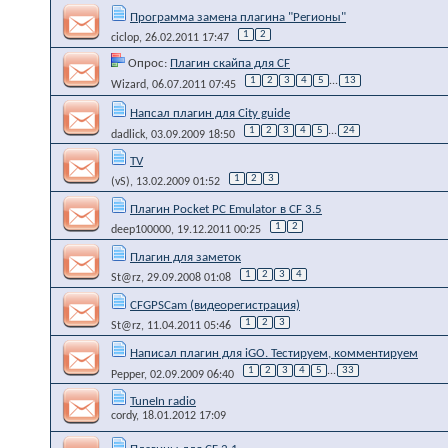
Программа замена плагина "Регионы"
1
2
ciclop
, 26.02.2011 17:47
Опрос:
Плагин скайпа для CF
1
2
3
4
5
...
13
Wizard
, 06.07.2011 07:45
Напсал плагин для Сity guide
1
2
3
4
5
...
24
dadlick
, 03.09.2009 18:50
TV
1
2
3
(vS)
, 13.02.2009 01:52
Плагин Pocket PC Emulator в CF 3.5
1
2
deep100000
, 19.12.2011 00:25
Плагин для заметок
1
2
3
4
St@rz
, 29.09.2008 01:08
CFGPSCam (видеорегистрация)
1
2
3
St@rz
, 11.04.2011 05:46
Написал плагин для iGO. Тестируем, комментируем
1
2
3
4
5
...
33
Pepper
, 02.09.2009 06:40
TuneIn radio
cordy
, 18.01.2012 17:09