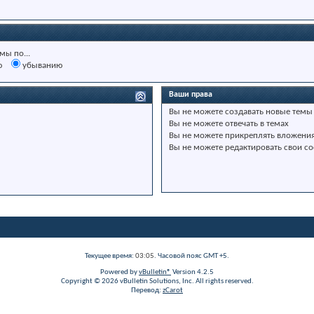
мы по...
ю
убыванию
Ваши права
Вы
не можете
создавать новые темы
Вы
не можете
отвечать в темах
Вы
не можете
прикреплять вложени
Вы
не можете
редактировать свои с
Текущее время:
03:05
. Часовой пояс GMT +5.
Powered by
vBulletin®
Version 4.2.5
Copyright © 2026 vBulletin Solutions, Inc. All rights reserved.
Перевод:
zCarot