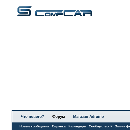
Что нового?
Форум
Магазин Adruino
Новые сообщения
Справка
Календарь
Сообщество
Опции ф