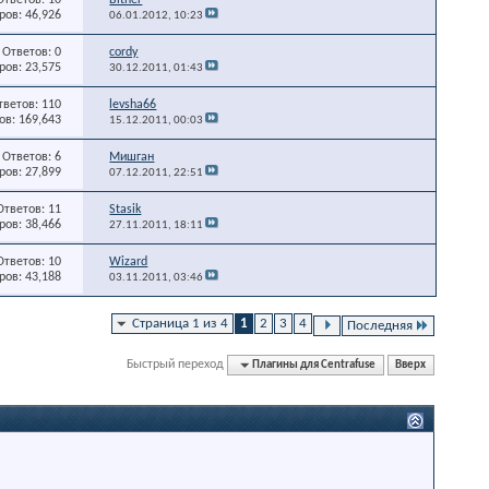
ов: 46,926
06.01.2012,
10:23
Ответов: 0
cordy
ов: 23,575
30.12.2011,
01:43
тветов: 110
levsha66
в: 169,643
15.12.2011,
00:03
Ответов: 6
Мишган
ов: 27,899
07.12.2011,
22:51
Ответов: 11
Stasik
ов: 38,466
27.11.2011,
18:11
Ответов: 10
Wizard
ов: 43,188
03.11.2011,
03:46
Страница 1 из 4
1
2
3
4
Последняя
Быстрый переход
Плагины для Centrafuse
Вверх