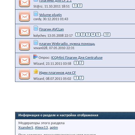
Плагины для CF 2.1
1
2
St@rz
, 11.10.2011 18:51
Volume plugin
cordy
, 30.12.2011 01:43
Плагин AVCLan
1
2
3
4
5
...
12
kolychev
, 13.05.2008 22:17
плагин Webradio. нужна помощь
vovan028
, 07.05.2010 22:31
Опрос:
ICQMini Плагин Для Centrafuse
1
2
Wizard
, 23.11.2011 03:58
Идеи плагинов для CF
1
2
Wizard
, 08.07.2011 05:02
Информация о разделе и настройки отображения
Модераторы этого раздела
XsanderS
,
Alexx13
,
aptm