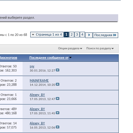
ений выберите раздел.
Страница 1 из 4
1
2
3
4
ы с 1 по 20 из 68
Последняя
Опции раздела
Поиск по разделу
Просмотров
Последнее сообщение от
Ответов: 50
syv
в: 162,303
30.01.2016,
12:27
Ответов: 2
MAINFRAME
ов: 23,288
14.12.2014,
10:20
Ответов: 1
Alexey_BY
ов: 23,666
17.05.2013,
12:47
тветов: 489
Alexey_BY
в: 480,168
17.05.2013,
11:45
Ответов: 14
Alexey_BY
ов: 57,075
16.05.2013,
12:06