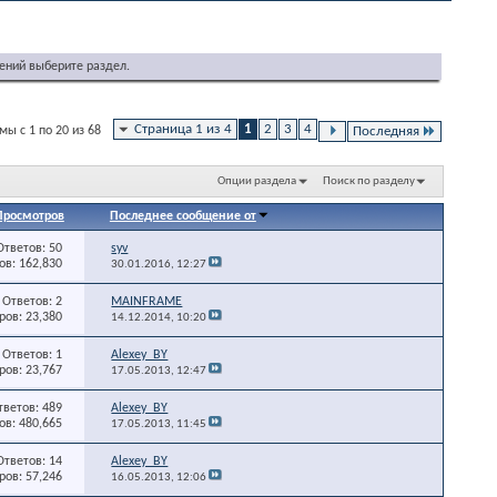
ений выберите раздел.
Страница 1 из 4
1
2
3
4
ы с 1 по 20 из 68
Последняя
Опции раздела
Поиск по разделу
Просмотров
Последнее сообщение от
Ответов: 50
syv
в: 162,830
30.01.2016,
12:27
Ответов: 2
MAINFRAME
ов: 23,380
14.12.2014,
10:20
Ответов: 1
Alexey_BY
ов: 23,767
17.05.2013,
12:47
тветов: 489
Alexey_BY
в: 480,665
17.05.2013,
11:45
Ответов: 14
Alexey_BY
ов: 57,246
16.05.2013,
12:06