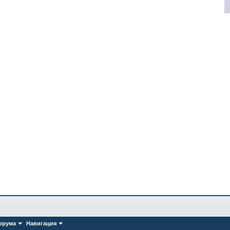
орума
Навигация