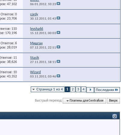
ов: 47,102
06.01.2012,
10:23
Ответов: 0
cordy
ов: 23,706
30.12.2011,
01:43
тветов: 110
levsha66
в: 170,196
15.12.2011,
00:03
Ответов: 6
Мишган
ов: 28,019
07.12.2011,
22:51
Ответов: 11
Stasik
ов: 38,626
27.11.2011,
18:11
Ответов: 10
Wizard
ов: 43,352
03.11.2011,
03:46
Страница 1 из 4
1
2
3
4
Последняя
Быстрый переход
Плагины для Centrafuse
Вверх