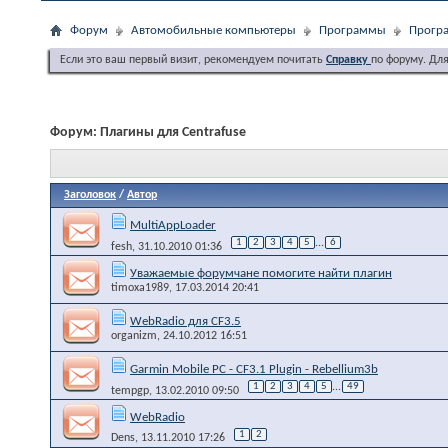
Форум
Автомобильные компьютеры
Программы
Програ
Если это ваш первый визит, рекомендуем почитать
Справку
по форуму. Дл
Форум:
Плагины для Centrafuse
Заголовок
/
Автор
MultiAppLoader
1
2
3
4
5
...
6
fesh
, 31.10.2010 01:36
Уважаемые форумчане помогите найти плагин
timoxa1989
, 17.03.2014 20:41
WebRadio для CF3.5
organizm
, 24.10.2012 16:51
Garmin Mobile PC - CF3.1 Plugin - Rebellium3b
1
2
3
4
5
...
49
tempgp
, 13.02.2010 09:50
WebRadio
1
2
Dens
, 13.11.2010 17:26