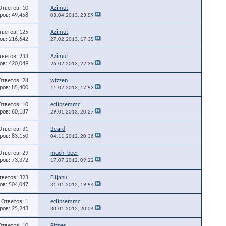
Ответов: 10
Azimut
ов: 49,458
03.04.2013,
23:59
тветов: 125
Azimut
в: 216,642
27.02.2013,
17:35
тветов: 233
Azimut
в: 420,049
26.02.2013,
22:39
Ответов: 28
wizzen
ов: 85,400
11.02.2013,
17:53
Ответов: 10
eclipsemmc
ов: 60,187
29.01.2013,
20:27
Ответов: 31
Beard
ов: 83,150
04.11.2012,
20:36
Ответов: 29
much_beer
ов: 73,372
17.07.2012,
09:22
тветов: 323
Elijahu
в: 504,047
31.01.2012,
19:54
Ответов: 1
eclipsemmc
ов: 25,243
30.01.2012,
20:04
Ответов: 10
Bitner