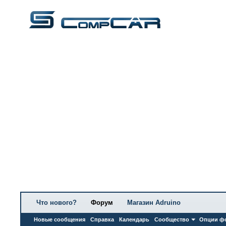
Что нового?
Форум
Магазин Adruino
Новые сообщения
Справка
Календарь
Сообщество
Опции ф