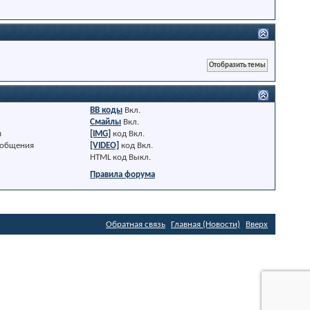
BB коды
Вкл.
Смайлы
Вкл.
я
[IMG]
код
Вкл.
ообщения
[VIDEO]
код
Вкл.
HTML код
Выкл.
Правила форума
Обратная связь
Главная (Новости)
Вверх