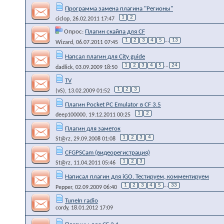
Программа замена плагина "Регионы"
1
2
ciclop
, 26.02.2011 17:47
Опрос:
Плагин скайпа для CF
1
2
3
4
5
...
13
Wizard
, 06.07.2011 07:45
Напсал плагин для Сity guide
1
2
3
4
5
...
24
dadlick
, 03.09.2009 18:50
TV
1
2
3
(vS)
, 13.02.2009 01:52
Плагин Pocket PC Emulator в CF 3.5
1
2
deep100000
, 19.12.2011 00:25
Плагин для заметок
1
2
3
4
St@rz
, 29.09.2008 01:08
CFGPSCam (видеорегистрация)
1
2
3
St@rz
, 11.04.2011 05:46
Написал плагин для iGO. Тестируем, комментируем
1
2
3
4
5
...
33
Pepper
, 02.09.2009 06:40
TuneIn radio
cordy
, 18.01.2012 17:09