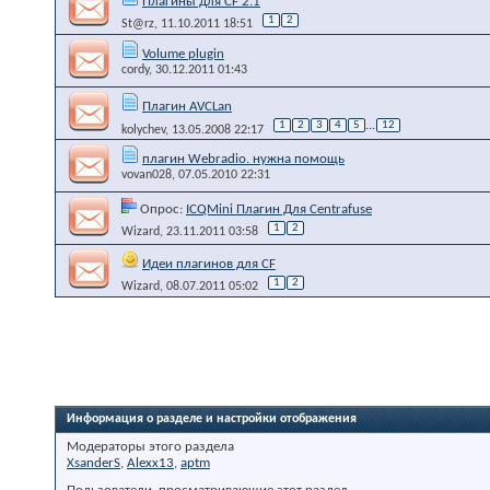
Плагины для CF 2.1
1
2
St@rz
, 11.10.2011 18:51
Volume plugin
cordy
, 30.12.2011 01:43
Плагин AVCLan
1
2
3
4
5
...
12
kolychev
, 13.05.2008 22:17
плагин Webradio. нужна помощь
vovan028
, 07.05.2010 22:31
Опрос:
ICQMini Плагин Для Centrafuse
1
2
Wizard
, 23.11.2011 03:58
Идеи плагинов для CF
1
2
Wizard
, 08.07.2011 05:02
Информация о разделе и настройки отображения
Модераторы этого раздела
XsanderS
,
Alexx13
,
aptm