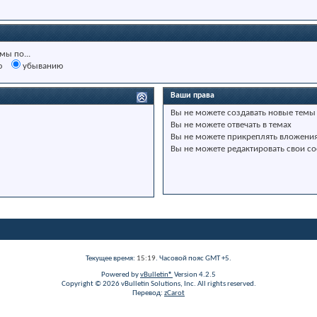
мы по...
ю
убыванию
Ваши права
Вы
не можете
создавать новые темы
Вы
не можете
отвечать в темах
Вы
не можете
прикреплять вложени
Вы
не можете
редактировать свои с
Текущее время:
15:19
. Часовой пояс GMT +5.
Powered by
vBulletin®
Version 4.2.5
Copyright © 2026 vBulletin Solutions, Inc. All rights reserved.
Перевод:
zCarot