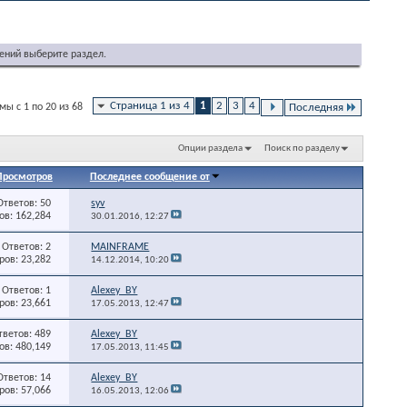
ений выберите раздел.
Страница 1 из 4
1
2
3
4
ы с 1 по 20 из 68
Последняя
Опции раздела
Поиск по разделу
Просмотров
Последнее сообщение от
Ответов: 50
syv
в: 162,284
30.01.2016,
12:27
Ответов: 2
MAINFRAME
ов: 23,282
14.12.2014,
10:20
Ответов: 1
Alexey_BY
ов: 23,661
17.05.2013,
12:47
тветов: 489
Alexey_BY
в: 480,149
17.05.2013,
11:45
Ответов: 14
Alexey_BY
ов: 57,066
16.05.2013,
12:06