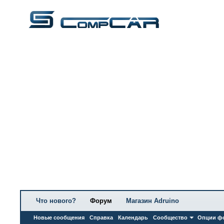
Что нового?
Форум
Магазин Adruino
Новые сообщения
Справка
Календарь
Сообщество
Опции ф