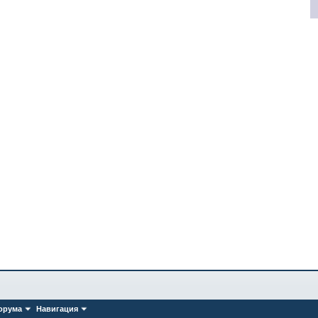
орума
Навигация