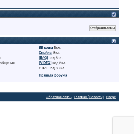
BB коды
Вкл.
Смайлы
Вкл.
я
[IMG]
код
Вкл.
ообщения
[VIDEO]
код
Вкл.
HTML код
Выкл.
Правила форума
Обратная связь
Главная (Новости)
Вверх