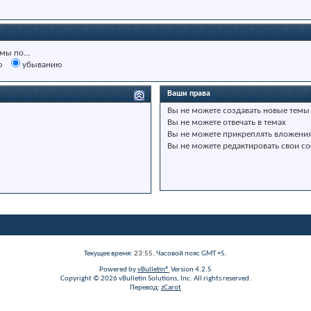
мы по...
ю
убыванию
Ваши права
Вы
не можете
создавать новые темы
Вы
не можете
отвечать в темах
Вы
не можете
прикреплять вложени
Вы
не можете
редактировать свои с
Текущее время:
23:55
. Часовой пояс GMT +5.
Powered by
vBulletin®
Version 4.2.5
Copyright © 2026 vBulletin Solutions, Inc. All rights reserved.
Перевод:
zCarot