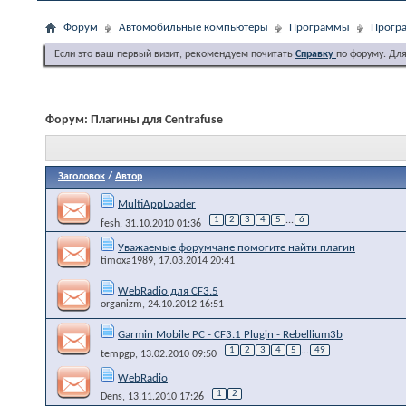
Форум
Автомобильные компьютеры
Программы
Програ
Если это ваш первый визит, рекомендуем почитать
Справку
по форуму. Дл
Форум:
Плагины для Centrafuse
Заголовок
/
Автор
MultiAppLoader
1
2
3
4
5
...
6
fesh
, 31.10.2010 01:36
Уважаемые форумчане помогите найти плагин
timoxa1989
, 17.03.2014 20:41
WebRadio для CF3.5
organizm
, 24.10.2012 16:51
Garmin Mobile PC - CF3.1 Plugin - Rebellium3b
1
2
3
4
5
...
49
tempgp
, 13.02.2010 09:50
WebRadio
1
2
Dens
, 13.11.2010 17:26