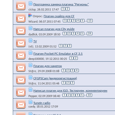
Программа замена плагина "Регионы"
1
2
ciclop
, 26.02.2011 17:47
Опрос:
Плагин скайпа для CF
1
2
3
4
5
...
13
Wizard
, 06.07.2011 07:45
Напсал плагин для Сity guide
1
2
3
4
5
...
24
dadlick
, 03.09.2009 18:50
TV
1
2
3
(vS)
, 13.02.2009 01:52
Плагин Pocket PC Emulator в CF 3.5
1
2
deep100000
, 19.12.2011 00:25
Плагин для заметок
1
2
3
4
St@rz
, 29.09.2008 01:08
CFGPSCam (видеорегистрация)
1
2
3
St@rz
, 11.04.2011 05:46
Написал плагин для iGO. Тестируем, комментируем
1
2
3
4
5
...
33
Pepper
, 02.09.2009 06:40
TuneIn radio
cordy
, 18.01.2012 17:09