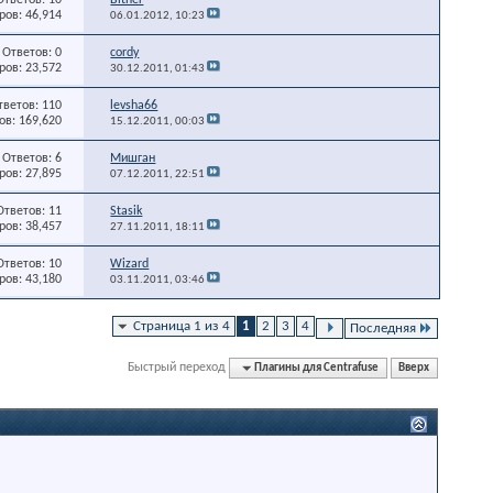
ов: 46,914
06.01.2012,
10:23
Ответов: 0
cordy
ов: 23,572
30.12.2011,
01:43
тветов: 110
levsha66
в: 169,620
15.12.2011,
00:03
Ответов: 6
Мишган
ов: 27,895
07.12.2011,
22:51
Ответов: 11
Stasik
ов: 38,457
27.11.2011,
18:11
Ответов: 10
Wizard
ов: 43,180
03.11.2011,
03:46
Страница 1 из 4
1
2
3
4
Последняя
Быстрый переход
Плагины для Centrafuse
Вверх