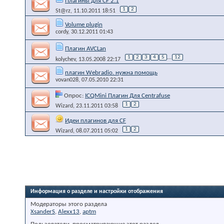
Плагины для CF 2.1
1
2
St@rz
, 11.10.2011 18:51
Volume plugin
cordy
, 30.12.2011 01:43
Плагин AVCLan
1
2
3
4
5
...
12
kolychev
, 13.05.2008 22:17
плагин Webradio. нужна помощь
vovan028
, 07.05.2010 22:31
Опрос:
ICQMini Плагин Для Centrafuse
1
2
Wizard
, 23.11.2011 03:58
Идеи плагинов для CF
1
2
Wizard
, 08.07.2011 05:02
Информация о разделе и настройки отображения
Модераторы этого раздела
XsanderS
,
Alexx13
,
aptm