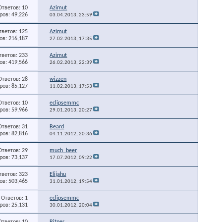
Ответов: 10
Azimut
ов: 49,226
03.04.2013,
23:59
тветов: 125
Azimut
в: 216,187
27.02.2013,
17:35
тветов: 233
Azimut
в: 419,566
26.02.2013,
22:39
Ответов: 28
wizzen
ов: 85,127
11.02.2013,
17:53
Ответов: 10
eclipsemmc
ов: 59,966
29.01.2013,
20:27
Ответов: 31
Beard
ов: 82,816
04.11.2012,
20:36
Ответов: 29
much_beer
ов: 73,137
17.07.2012,
09:22
тветов: 323
Elijahu
в: 503,465
31.01.2012,
19:54
Ответов: 1
eclipsemmc
ов: 25,131
30.01.2012,
20:04
Ответов: 10
Bitner