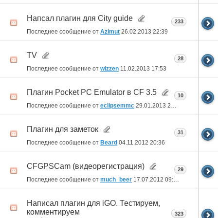
Напсал плагин для Сity guide
233
Последнее сообщение от
Azimut
26.02.2013
22:39
TV
28
Последнее сообщение от
wizzen
11.02.2013
17:53
Плагин Pocket PC Emulator в CF 3.5
10
Последнее сообщение от
eclipsemmc
29.01.2013
20:27
Плагин для заметок
31
Последнее сообщение от
Beard
04.11.2012
20:36
CFGPSCam (видеорегистрация)
29
Последнее сообщение от
much_beer
17.07.2012
09:22
Написал плагин для iGO. Тестируем,
комментируем
323