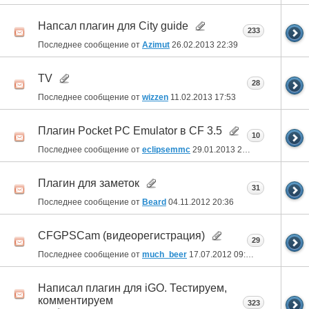
Напсал плагин для Сity guide
233
Последнее сообщение от
Azimut
26.02.2013
22:39
TV
28
Последнее сообщение от
wizzen
11.02.2013
17:53
Плагин Pocket PC Emulator в CF 3.5
10
Последнее сообщение от
eclipsemmc
29.01.2013
20:27
Плагин для заметок
31
Последнее сообщение от
Beard
04.11.2012
20:36
CFGPSCam (видеорегистрация)
29
Последнее сообщение от
much_beer
17.07.2012
09:22
Написал плагин для iGO. Тестируем,
комментируем
323