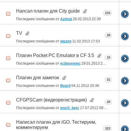
Напсал плагин для Сity guide
233
Последнее сообщение от
Azimut
26.02.2013
22:39
TV
28
Последнее сообщение от
wizzen
11.02.2013
17:53
Плагин Pocket PC Emulator в CF 3.5
10
Последнее сообщение от
eclipsemmc
29.01.2013
20:27
Плагин для заметок
31
Последнее сообщение от
Beard
04.11.2012
20:36
CFGPSCam (видеорегистрация)
29
Последнее сообщение от
much_beer
17.07.2012
09:22
Написал плагин для iGO. Тестируем,
комментируем
323