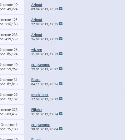
Ответов: 10
Azimut
ов: 49,224
03.04.2013,
23:59
тветов: 125
Azimut
в: 216,183
27.02.2013,
17:35
тветов: 233
Azimut
в: 419,559
26.02.2013,
22:39
Ответов: 28
wizzen
ов: 85,124
11.02.2013,
17:53
Ответов: 10
eclipsemmc
ов: 59,962
29.01.2013,
20:27
Ответов: 31
Beard
ов: 82,813
04.11.2012,
20:36
Ответов: 29
much_beer
ов: 73,132
17.07.2012,
09:22
тветов: 323
Elijahu
в: 503,457
31.01.2012,
19:54
Ответов: 1
eclipsemmc
ов: 25,130
30.01.2012,
20:04
Ответов: 10
Bitner