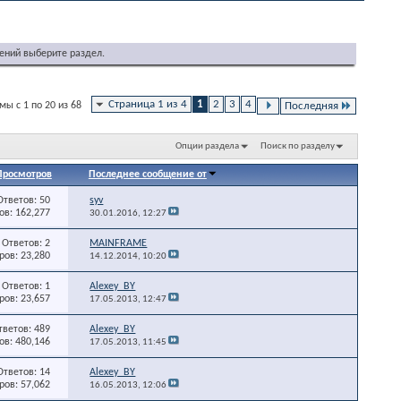
ений выберите раздел.
Страница 1 из 4
1
2
3
4
ы с 1 по 20 из 68
Последняя
Опции раздела
Поиск по разделу
Просмотров
Последнее сообщение от
Ответов: 50
syv
в: 162,277
30.01.2016,
12:27
Ответов: 2
MAINFRAME
ов: 23,280
14.12.2014,
10:20
Ответов: 1
Alexey_BY
ов: 23,657
17.05.2013,
12:47
тветов: 489
Alexey_BY
в: 480,146
17.05.2013,
11:45
Ответов: 14
Alexey_BY
ов: 57,062
16.05.2013,
12:06