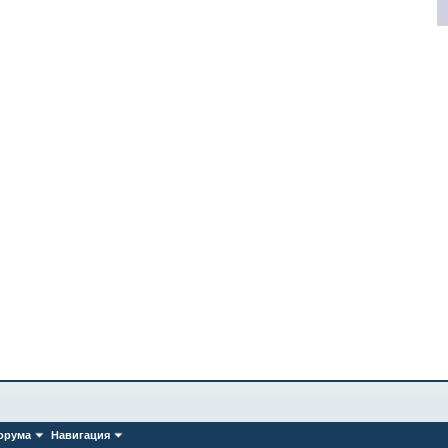
орума
Навигация