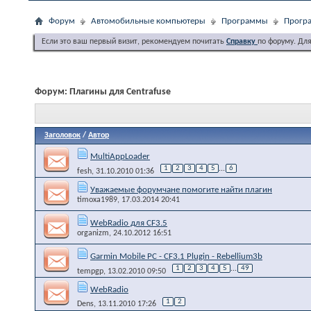
Форум
Автомобильные компьютеры
Программы
Програ
Если это ваш первый визит, рекомендуем почитать
Справку
по форуму. Дл
Форум:
Плагины для Centrafuse
Заголовок
/
Автор
MultiAppLoader
1
2
3
4
5
...
6
fesh
, 31.10.2010 01:36
Уважаемые форумчане помогите найти плагин
timoxa1989
, 17.03.2014 20:41
WebRadio для CF3.5
organizm
, 24.10.2012 16:51
Garmin Mobile PC - CF3.1 Plugin - Rebellium3b
1
2
3
4
5
...
49
tempgp
, 13.02.2010 09:50
WebRadio
1
2
Dens
, 13.11.2010 17:26