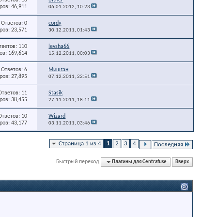
ов: 46,911
06.01.2012,
10:23
Ответов: 0
cordy
ов: 23,571
30.12.2011,
01:43
тветов: 110
levsha66
в: 169,614
15.12.2011,
00:03
Ответов: 6
Мишган
ов: 27,895
07.12.2011,
22:51
Ответов: 11
Stasik
ов: 38,455
27.11.2011,
18:11
Ответов: 10
Wizard
ов: 43,177
03.11.2011,
03:46
Страница 1 из 4
1
2
3
4
Последняя
Быстрый переход
Плагины для Centrafuse
Вверх