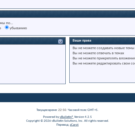
мы по...
ю
убыванию
Ваши права
Вы
не можете
создавать новые темы
Вы
не можете
отвечать в темах
Вы
не можете
прикреплять вложени
Вы
не можете
редактировать свои с
Текущее время:
22:50
. Часовой пояс GMT +5.
Powered by
vBulletin®
Version 4.2.5
Copyright © 2026 vBulletin Solutions, Inc. All rights reserved.
Перевод:
zCarot