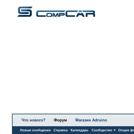
Что нового?
Форум
Магазин Adruino
Новые сообщения
Справка
Календарь
Сообщество
Опции ф