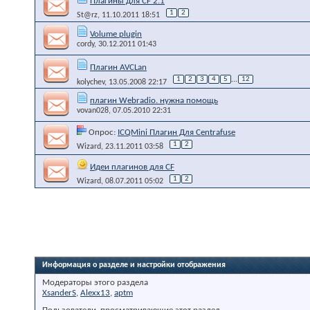
Плагины для CF 2.1
1
2
St@rz
, 11.10.2011 18:51
Volume plugin
cordy
, 30.12.2011 01:43
Плагин AVCLan
1
2
3
4
5
...
12
kolychev
, 13.05.2008 22:17
плагин Webradio. нужна помощь
vovan028
, 07.05.2010 22:31
Опрос:
ICQMini Плагин Для Centrafuse
1
2
Wizard
, 23.11.2011 03:58
Идеи плагинов для CF
1
2
Wizard
, 08.07.2011 05:02
Информация о разделе и настройки отображения
Модераторы этого раздела
XsanderS
,
Alexx13
,
aptm