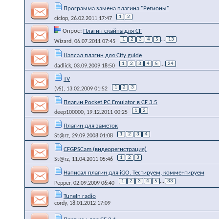
Программа замена плагина "Регионы"
1
2
ciclop
, 26.02.2011 17:47
Опрос:
Плагин скайпа для CF
1
2
3
4
5
...
13
Wizard
, 06.07.2011 07:45
Напсал плагин для Сity guide
1
2
3
4
5
...
24
dadlick
, 03.09.2009 18:50
TV
1
2
3
(vS)
, 13.02.2009 01:52
Плагин Pocket PC Emulator в CF 3.5
1
2
deep100000
, 19.12.2011 00:25
Плагин для заметок
1
2
3
4
St@rz
, 29.09.2008 01:08
CFGPSCam (видеорегистрация)
1
2
3
St@rz
, 11.04.2011 05:46
Написал плагин для iGO. Тестируем, комментируем
1
2
3
4
5
...
33
Pepper
, 02.09.2009 06:40
TuneIn radio
cordy
, 18.01.2012 17:09