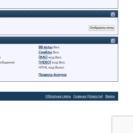
BB коды
Вкл.
Смайлы
Вкл.
я
[IMG]
код
Вкл.
ообщения
[VIDEO]
код
Вкл.
HTML код
Выкл.
Правила форума
Обратная связь
Главная (Новости)
Вверх