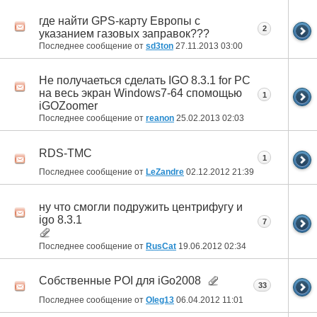
где найти GPS-карту Европы с
2
указанием газовых заправок???
Последнее сообщение от
sd3ton
27.11.2013
03:00
Не получаеться сделать IGO 8.3.1 for PC
на весь экран Windows7-64 спомощью
1
iGOZoomer
Последнее сообщение от
reanon
25.02.2013
02:03
RDS-TMC
1
Последнее сообщение от
LeZandre
02.12.2012
21:39
ну что смогли подружить центрифугу и
igo 8.3.1
7
Последнее сообщение от
RusCat
19.06.2012
02:34
Собственные POI для iGo2008
33
Последнее сообщение от
Oleg13
06.04.2012
11:01