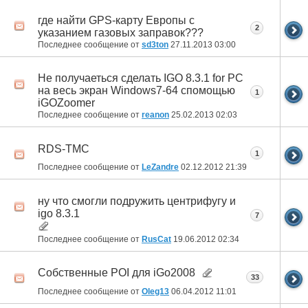
где найти GPS-карту Европы с
2
указанием газовых заправок???
Последнее сообщение от
sd3ton
27.11.2013
03:00
Не получаеться сделать IGO 8.3.1 for PC
на весь экран Windows7-64 спомощью
1
iGOZoomer
Последнее сообщение от
reanon
25.02.2013
02:03
RDS-TMC
1
Последнее сообщение от
LeZandre
02.12.2012
21:39
ну что смогли подружить центрифугу и
igo 8.3.1
7
Последнее сообщение от
RusCat
19.06.2012
02:34
Собственные POI для iGo2008
33
Последнее сообщение от
Oleg13
06.04.2012
11:01