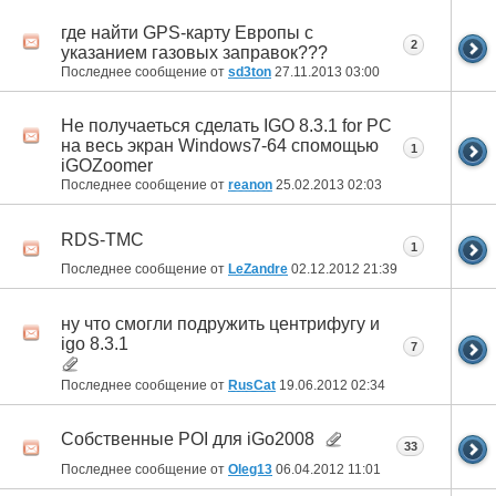
где найти GPS-карту Европы с
2
указанием газовых заправок???
Последнее сообщение от
sd3ton
27.11.2013
03:00
Не получаеться сделать IGO 8.3.1 for PC
на весь экран Windows7-64 спомощью
1
iGOZoomer
Последнее сообщение от
reanon
25.02.2013
02:03
RDS-TMC
1
Последнее сообщение от
LeZandre
02.12.2012
21:39
ну что смогли подружить центрифугу и
igo 8.3.1
7
Последнее сообщение от
RusCat
19.06.2012
02:34
Собственные POI для iGo2008
33
Последнее сообщение от
Oleg13
06.04.2012
11:01