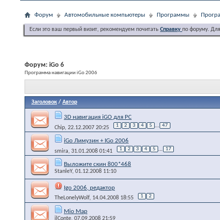
Форум
Автомобильные компьютеры
Программы
Програ
Если это ваш первый визит, рекомендуем почитать
Справку
по форуму. Дл
Форум:
iGo 6
Программа навигации iGo 2006
Заголовок
/
Автор
3D навигация iGO для PC
1
2
3
4
5
...
47
Chip
, 22.12.2007 20:25
iGo Лимузин + IGo 2006
1
2
3
4
5
...
17
smira
, 31.01.2008 01:41
Выложите скин 800*468
StanleY
, 01.12.2008 11:10
Igo 2006, редактор
1
2
TheLonelyWolf
, 14.04.2008 18:55
Mio Map
ilConte
, 07.09.2008 21:59