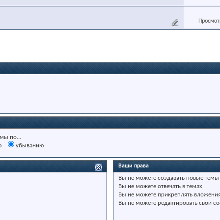
Просмотр
мы по...
ю
убыванию
Ваши права
Вы
не можете
создавать новые темы
Вы
не можете
отвечать в темах
Вы
не можете
прикреплять вложени
Вы
не можете
редактировать свои с