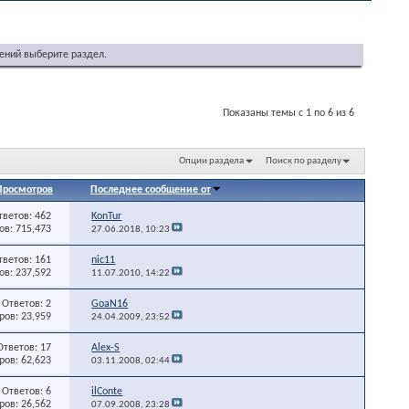
ений выберите раздел.
Показаны темы с 1 по 6 из 6
Опции раздела
Поиск по разделу
Просмотров
Последнее сообщение от
тветов: 462
KonTur
в: 715,473
27.06.2018,
10:23
тветов: 161
nic11
в: 237,592
11.07.2010,
14:22
Ответов: 2
GoaN16
ов: 23,959
24.04.2009,
23:52
Ответов: 17
Alex-S
ов: 62,623
03.11.2008,
02:44
Ответов: 6
ilConte
ов: 26,562
07.09.2008,
23:28