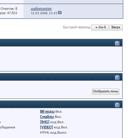
Ответов: 8
audiomonster
ов: 47,852
12.03.2008,
21:41
Быстрый переход
iGo 6
Вверх
BB коды
Вкл.
Смайлы
Вкл.
я
[IMG]
код
Вкл.
ообщения
[VIDEO]
код
Вкл.
HTML код
Выкл.