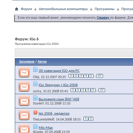
Форум
Автомобильные компьютеры
Программы
Програ
Если это ваш первый визит, рекомендуем почитать
Справку
по форуму. Дл
Форум:
iGo 6
Программа навигации iGo 2006
Заголовок
/
Автор
3D навигация iGO для PC
1
2
3
4
5
...
47
Chip
, 22.12.2007 20:25
iGo Лимузин + IGo 2006
1
2
3
4
5
...
17
smira
, 31.01.2008 01:41
Выложите скин 800*468
StanleY
, 01.12.2008 11:10
Igo 2006, редактор
1
2
TheLonelyWolf
, 14.04.2008 18:55
Mio Map
ilConte
, 07.09.2008 21:59