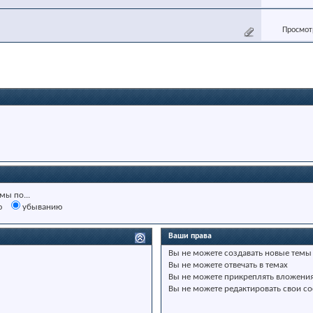
Просмотр
мы по...
ю
убыванию
Ваши права
Вы
не можете
создавать новые темы
Вы
не можете
отвечать в темах
Вы
не можете
прикреплять вложени
Вы
не можете
редактировать свои с