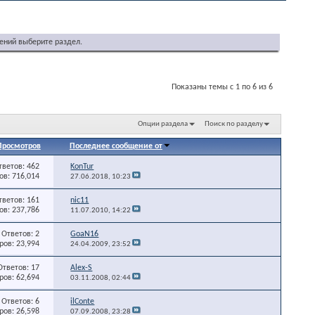
ений выберите раздел.
Показаны темы с 1 по 6 из 6
Опции раздела
Поиск по разделу
Просмотров
Последнее сообщение от
тветов: 462
KonTur
в: 716,014
27.06.2018,
10:23
тветов: 161
nic11
в: 237,786
11.07.2010,
14:22
Ответов: 2
GoaN16
ов: 23,994
24.04.2009,
23:52
Ответов: 17
Alex-S
ов: 62,694
03.11.2008,
02:44
Ответов: 6
ilConte
ов: 26,598
07.09.2008,
23:28