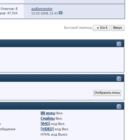
Ответов: 8
audiomonster
ов: 47,924
12.03.2008,
21:41
Быстрый переход
iGo 6
Вверх
BB коды
Вкл.
Смайлы
Вкл.
я
[IMG]
код
Вкл.
ообщения
[VIDEO]
код
Вкл.
HTML код
Выкл.