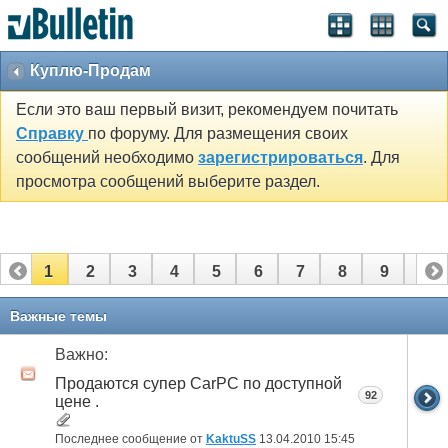
Куплю-Продам
Если это ваш первый визит, рекомендуем почитать
Справку
по форуму. Для размещения своих
сообщений необходимо
зарегистрироваться
. Для
просмотра сообщений выберите раздел.
1
2
3
4
5
6
7
8
9
10
11
12
13
14
15
16
17
18
19
20
Важные темы
21
22
23
24
25
26
Важно:
Продаются супер CarPC по доступной
92
цене .
Последнее сообщение от
KaktuSS
13.04.2010
15:45