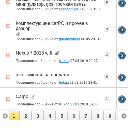
0
манипулятор, gps, громкая связь
Последнее сообщение от
eclipsemmc
14.05.2019
14:37
Комплектующие carPC и прочее в
разбор
3
Последнее сообщение от
gorlanovmax
06.05.2019
16:45
Nexus 7 2013 wifi
2
Последнее сообщение от
Kukoc
07.04.2019
21:37
usb звуковая на продажу
0
Последнее сообщение от
hokua
28.03.2019
23:41
Carpc
1
Последнее сообщение от
Kukoc
23.03.2019
16:38
1
2
3
4
5
6
7
8
9
10
11
12
13
14
15
16
17
18
19
20