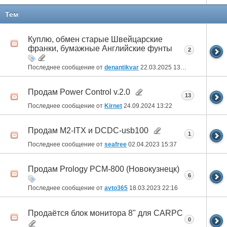
Тем
Куплю, обмен старые Швейцарские
франки, бумажные Английские фунты
2
Последнее сообщение от
denantikvar
22.03.2025
13:33
Продам Power Control v.2.0
13
Последнее сообщение от
Kirnet
24.09.2024
13:22
Продам M2-ITX и DCDC-usb100
1
Последнее сообщение от
seafree
02.04.2023
15:37
Продам Prology PCM-800 (Новокузнецк)
6
Последнее сообщение от
avto365
18.03.2023
22:16
Продаётся блок монитора 8" для CARPC
0