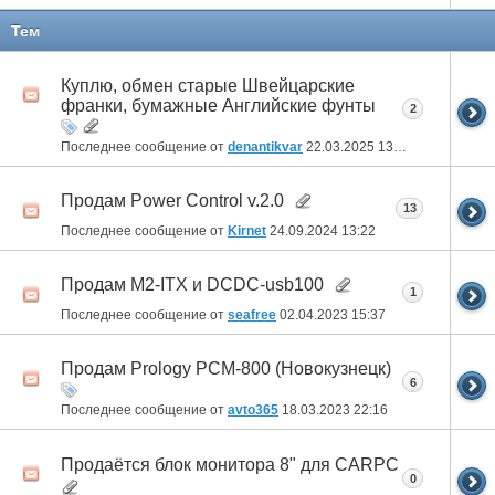
Тем
Куплю, обмен старые Швейцарские
франки, бумажные Английские фунты
2
Последнее сообщение от
denantikvar
22.03.2025
13:33
Продам Power Control v.2.0
13
Последнее сообщение от
Kirnet
24.09.2024
13:22
Продам M2-ITX и DCDC-usb100
1
Последнее сообщение от
seafree
02.04.2023
15:37
Продам Prology PCM-800 (Новокузнецк)
6
Последнее сообщение от
avto365
18.03.2023
22:16
Продаётся блок монитора 8" для CARPC
0