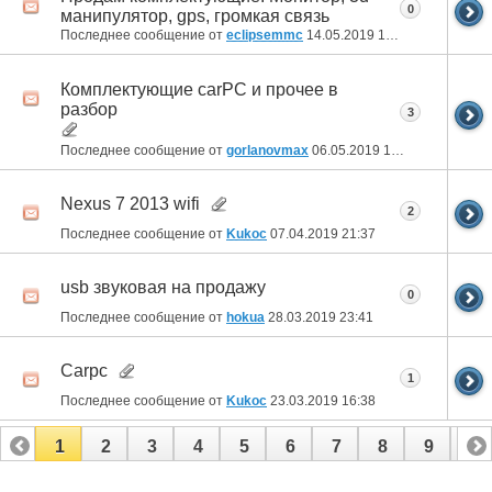
0
манипулятор, gps, громкая связь
Последнее сообщение от
eclipsemmc
14.05.2019
14:37
Комплектующие carPC и прочее в
разбор
3
Последнее сообщение от
gorlanovmax
06.05.2019
16:45
Nexus 7 2013 wifi
2
Последнее сообщение от
Kukoc
07.04.2019
21:37
usb звуковая на продажу
0
Последнее сообщение от
hokua
28.03.2019
23:41
Carpc
1
Последнее сообщение от
Kukoc
23.03.2019
16:38
1
2
3
4
5
6
7
8
9
10
11
12
13
14
15
16
17