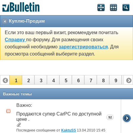
Куплю-Продам
Если это ваш первый визит, рекомендуем почитать
Справку
по форуму. Для размещения своих
сообщений необходимо
зарегистрироваться
. Для
просмотра сообщений выберите раздел.
1
2
3
4
5
6
7
8
9
10
11
12
13
14
15
16
17
Важные темы
Важно:
Продаются супер CarPC по доступной
92
цене .
Последнее сообщение от
KaktuSS
13.04.2010
15:45