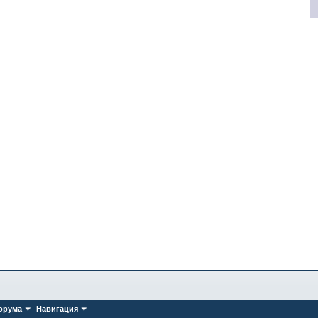
орума
Навигация