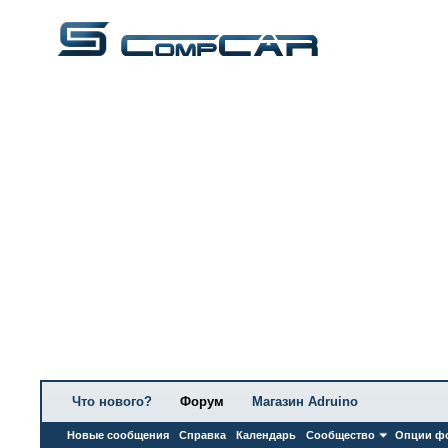
Что нового?
Форум
Магазин Adruino
Новые сообщения
Справка
Календарь
Сообщество
Опции ф