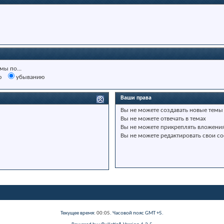
мы по...
ю
убыванию
Ваши права
Вы
не можете
создавать новые темы
Вы
не можете
отвечать в темах
Вы
не можете
прикреплять вложени
Вы
не можете
редактировать свои с
Текущее время:
00:05
. Часовой пояс GMT +5.