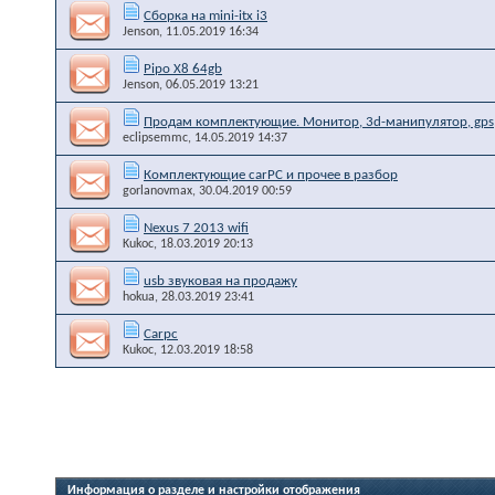
Сборка на mini-itx i3
Jenson
, 11.05.2019 16:34
Pipo X8 64gb
Jenson
, 06.05.2019 13:21
Продам комплектующие. Монитор, 3d-манипулятор, gps,
eclipsemmc
, 14.05.2019 14:37
Комплектующие carPC и прочее в разбор
gorlanovmax
, 30.04.2019 00:59
Nexus 7 2013 wifi
Kukoc
, 18.03.2019 20:13
usb звуковая на продажу
hokua
, 28.03.2019 23:41
Carpc
Kukoc
, 12.03.2019 18:58
Информация о разделе и настройки отображения