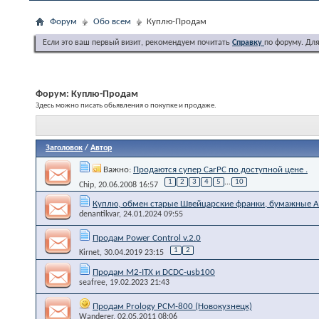
Форум
Обо всем
Куплю-Продам
Если это ваш первый визит, рекомендуем почитать
Справку
по форуму. Дл
Форум:
Куплю-Продам
Здесь можно писать обьявления о покупке и продаже.
Заголовок
/
Автор
Важно:
Продаются супер CarPC по доступной цене .
1
2
3
4
5
...
10
Chip
, 20.06.2008 16:57
Куплю, обмен старые Швейцарские франки, бумажные А
denantikvar
, 24.01.2024 09:55
Продам Power Control v.2.0
1
2
Kirnet
, 30.04.2019 23:15
Продам M2-ITX и DCDC-usb100
seafree
, 19.02.2023 21:43
Продам Prology PCM-800 (Новокузнецк)
Wanderer
, 02.05.2011 08:06