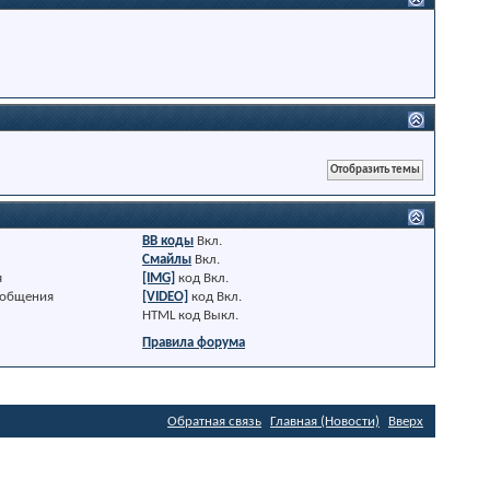
BB коды
Вкл.
Смайлы
Вкл.
я
[IMG]
код
Вкл.
ообщения
[VIDEO]
код
Вкл.
HTML код
Выкл.
Правила форума
Обратная связь
Главная (Новости)
Вверх