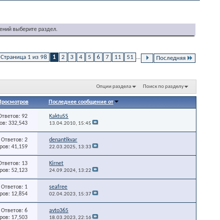
ений выберите раздел.
Страница 1 из 98
1
2
3
4
5
6
7
11
51
...
Последняя
Опции раздела
Поиск по разделу
Просмотров
Последнее сообщение от
Ответов: 92
KaktuSS
в: 332,543
13.04.2010,
15:45
Ответов: 2
denantikvar
ов: 41,159
22.03.2025,
13:33
Ответов: 13
Kirnet
ов: 52,123
24.09.2024,
13:22
Ответов: 1
seafree
ов: 12,854
02.04.2023,
15:37
Ответов: 6
avto365
ов: 17,503
18.03.2023,
22:16