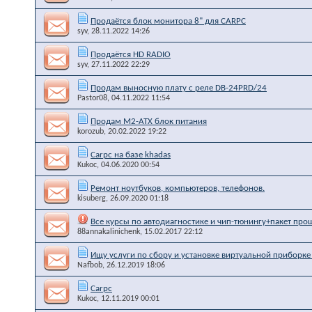
Продаётся блок монитора 8" для CARPC
syv
, 28.11.2022 14:26
Продаётся HD RADIO
syv
, 27.11.2022 22:29
Продам выносную плату с реле DB-24PRD/24
Pastor08
, 04.11.2022 11:54
Продам M2-ATX блок питания
korozub
, 20.02.2022 19:22
Carpc на базе khadas
Kukoc
, 04.06.2020 00:54
Ремонт ноутбуков, компьютеров, телефонов.
kisuberg
, 26.09.2020 01:18
Все курсы по автодиагностике и чип-тюнингу+пакет про
88annakalinichenk
, 15.02.2017 22:12
Ищу услуги по сбору и установке виртуальной приборке
Nafbob
, 26.12.2019 18:06
Carpc
Kukoc
, 12.11.2019 00:01