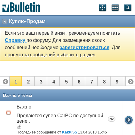
Куплю-Продам
Если это ваш первый визит, рекомендуем почитать
Справку
по форуму. Для размещения своих
сообщений необходимо
зарегистрироваться
. Для
просмотра сообщений выберите раздел.
1
2
3
4
5
6
7
8
9
10
11
12
13
14
15
16
17
18
19
20
Важные темы
21
22
23
24
25
26
27
28
29
30
Важно:
Продаются супер CarPC по доступной
31
32
33
34
35
36
37
38
39
40
92
цене .
41
42
43
44
45
46
47
48
49
50
Последнее сообщение от
KaktuSS
13.04.2010
15:45