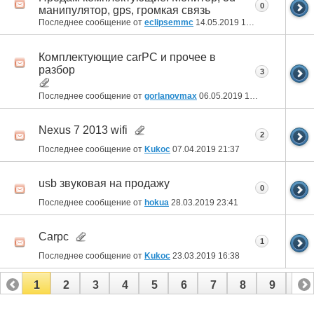
0
манипулятор, gps, громкая связь
Последнее сообщение от
eclipsemmc
14.05.2019
14:37
Комплектующие carPC и прочее в
разбор
3
Последнее сообщение от
gorlanovmax
06.05.2019
16:45
Nexus 7 2013 wifi
2
Последнее сообщение от
Kukoc
07.04.2019
21:37
usb звуковая на продажу
0
Последнее сообщение от
hokua
28.03.2019
23:41
Carpc
1
Последнее сообщение от
Kukoc
23.03.2019
16:38
1
2
3
4
5
6
7
8
9
10
11
12
13
14
15
16
17
18
19
20