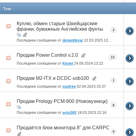
51
52
53
54
55
56
57
58
59
60
Тем
61
62
63
64
65
66
67
68
69
70
Куплю, обмен старые Швейцарские
франки, бумажные Английские фунты
2
71
72
73
74
75
76
77
78
Последнее сообщение от
denantikvar
22.03.2025
13:33
Продам Power Control v.2.0
13
Последнее сообщение от
Kirnet
24.09.2024
13:22
Продам M2-ITX и DCDC-usb100
1
Последнее сообщение от
seafree
02.04.2023
15:37
Продам Prology PCM-800 (Новокузнецк)
6
Последнее сообщение от
avto365
18.03.2023
22:16
Продаётся блок монитора 8" для CARPC
0