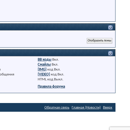
BB коды
Вкл.
Смайлы
Вкл.
я
[IMG]
код
Вкл.
ообщения
[VIDEO]
код
Вкл.
HTML код
Выкл.
Правила форума
Обратная связь
Главная (Новости)
Вверх