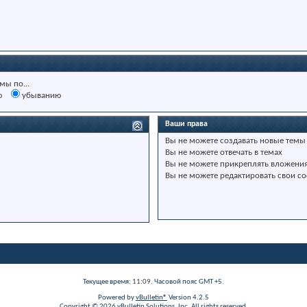
мы по...
ю
убыванию
Ваши права
Вы
не можете
создавать новые темы
Вы
не можете
отвечать в темах
Вы
не можете
прикреплять вложени
Вы
не можете
редактировать свои с
Текущее время:
11:09
. Часовой пояс GMT +5.
Powered by
vBulletin®
Version 4.2.5
Copyright © 2026 vBulletin Solutions, Inc. All rights reserved.