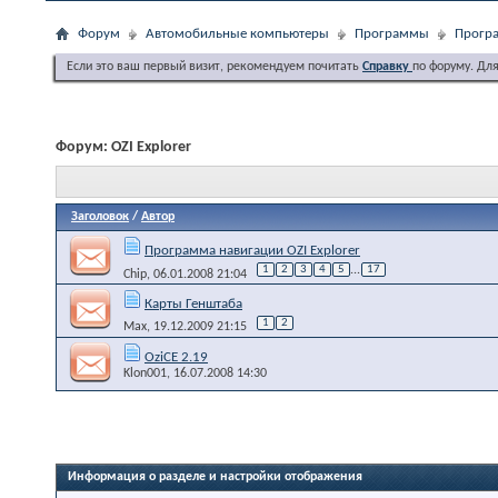
Форум
Автомобильные компьютеры
Программы
Програ
Если это ваш первый визит, рекомендуем почитать
Справку
по форуму. Дл
Форум:
OZI Explorer
Заголовок
/
Автор
Программа навигации OZI Explorer
1
2
3
4
5
...
17
Chip
, 06.01.2008 21:04
Карты Генштаба
1
2
Max
, 19.12.2009 21:15
OziCE 2.19
Klon001
, 16.07.2008 14:30
Информация о разделе и настройки отображения