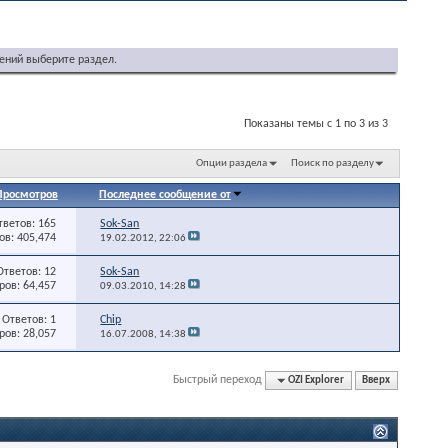
ений выберите раздел.
Показаны темы с 1 по 3 из 3
Опции раздела
Поиск по разделу
Просмотров
Последнее сообщение от
тветов: 165
Sok-San
в: 405,474
19.02.2012,
22:06
Ответов: 12
Sok-San
ов: 64,457
09.03.2010,
14:28
Ответов: 1
Chip
ов: 28,057
16.07.2008,
14:38
Быстрый переход
OZI Explorer
Вверх