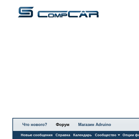
Что нового?
Форум
Магазин Adruino
Новые сообщения
Справка
Календарь
Сообщество
Опции ф