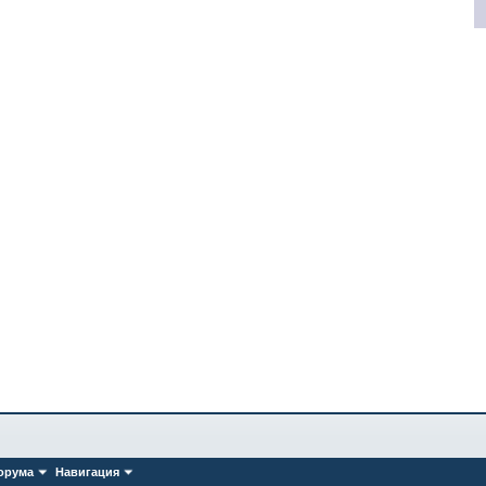
орума
Навигация