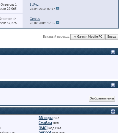
Ответов: 1
St@rz
ов: 29,065
28.04.2010,
07:17
Ответов: 14
Genius
ов: 57,276
23.02.2009,
17:05
Быстрый переход
Garmin Mobile PC
Вверх
BB коды
Вкл.
Смайлы
Вкл.
я
[IMG]
код
Вкл.