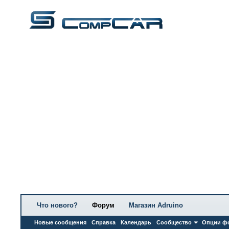
Что нового?
Форум
Магазин Adruino
Новые сообщения
Справка
Календарь
Сообщество
Опции ф