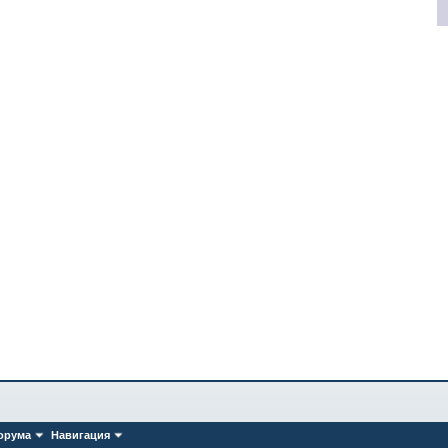
орума
Навигация