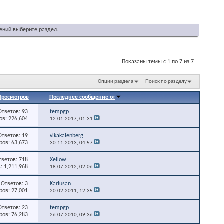
ений выберите раздел.
Показаны темы с 1 по 7 из 7
Опции раздела
Поиск по разделу
Просмотров
Последнее сообщение от
Ответов: 93
tempgp
в: 226,604
12.01.2017,
01:31
Ответов: 19
vikakalenberg
ов: 63,673
30.11.2013,
04:57
тветов: 718
Xellow
: 1,211,968
18.07.2012,
02:06
Ответов: 3
Karlusan
ов: 27,001
20.02.2011,
12:35
Ответов: 23
tempgp
ов: 76,283
26.07.2010,
09:36