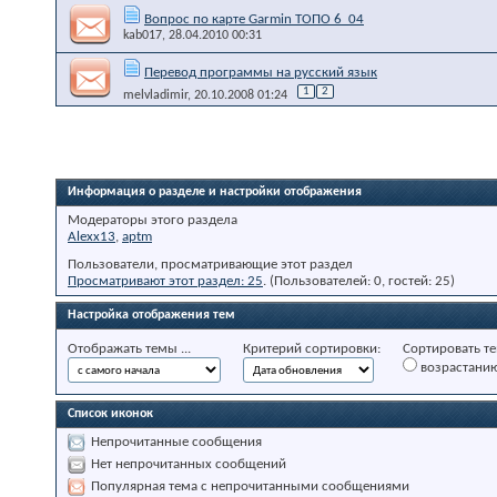
Вопрос по карте Garmin ТОПО 6_04
kab017
, 28.04.2010 00:31
Перевод программы на русский язык
1
2
melvladimir
, 20.10.2008 01:24
Информация о разделе и настройки отображения
Модераторы этого раздела
Alexx13
,
aptm
Пользователи, просматривающие этот раздел
Просматривают этот раздел: 25
. (Пользователей: 0, гостей: 25)
Настройка отображения тем
Отображать темы ...
Критерий сортировки:
Сортировать те
возрастани
Список иконок
Непрочитанные сообщения
Нет непрочитанных сообщений
Популярная тема с непрочитанными сообщениями