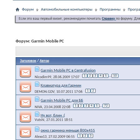
Форум
Автомобильные компьютеры
Программы
Програ
Если это ваш первый визит, рекомендуем почитать
Справку
по форуму. Дл
Форум:
Garmin Mobile PC
Заголовок
/
Автор
Garmin Mobile PC в Centrafusion
1
2
3
4
5
...
10
Nicodim99
, 28.06.2009 17:07
Клавиатура для Гармин
1
2
DEMON.GDV
, 10.07.2011 17:06
Garmin Mobile PC для ББ
1
2
3
4
5
...
72
NIVA
, 23.04.2008 22:08
Ну вот, блин :(
Vutshi
, 27.01.2011 18:51
окно гармина меньше 800х455
1
2
3
Alexx13
, 27.02.2009 06:55