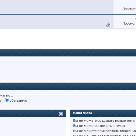
Просмотр
Просмотр
мы по...
ю
убыванию
Ваши права
Вы
не можете
создавать новые темы
Вы
не можете
отвечать в темах
Вы
не можете
прикреплять вложени