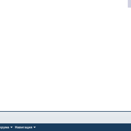
орума
Навигация