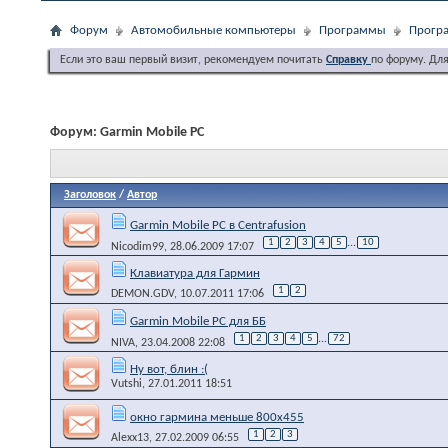
Форум
Автомобильные компьютеры
Программы
Програ
Если это ваш первый визит, рекомендуем почитать
Справку
по форуму. Дл
Форум:
Garmin Mobile PC
Заголовок
/
Автор
Garmin Mobile PC в Centrafusion
1
2
3
4
5
...
10
Nicodim99
, 28.06.2009 17:07
Клавиатура для Гармин
1
2
DEMON.GDV
, 10.07.2011 17:06
Garmin Mobile PC для ББ
1
2
3
4
5
...
72
NIVA
, 23.04.2008 22:08
Ну вот, блин :(
Vutshi
, 27.01.2011 18:51
окно гармина меньше 800х455
1
2
3
Alexx13
, 27.02.2009 06:55