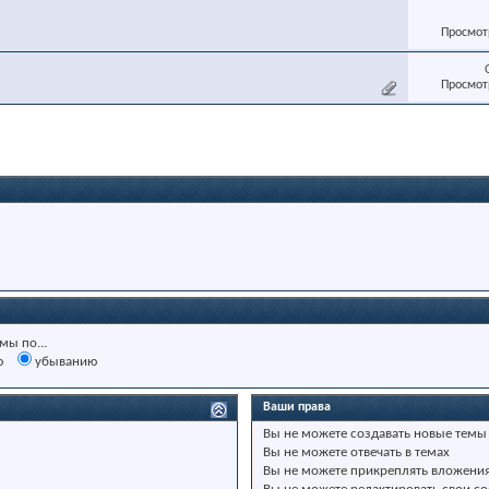
Просмотр
Просмотр
мы по...
ю
убыванию
Ваши права
Вы
не можете
создавать новые темы
Вы
не можете
отвечать в темах
Вы
не можете
прикреплять вложени