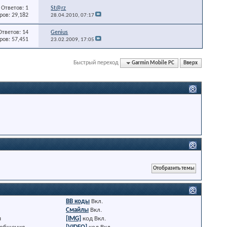
Ответов: 1
St@rz
ов: 29,182
28.04.2010,
07:17
Ответов: 14
Genius
ов: 57,451
23.02.2009,
17:05
Быстрый переход
Garmin Mobile PC
Вверх
BB коды
Вкл.
Смайлы
Вкл.
я
[IMG]
код
Вкл.