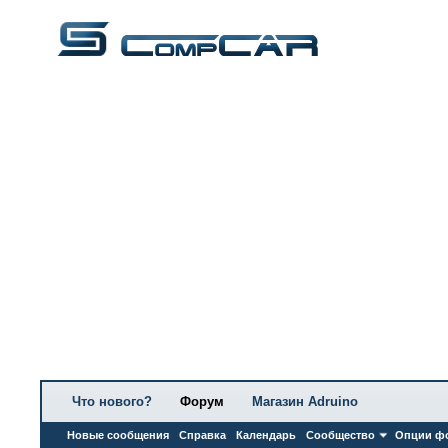
Что нового?
Форум
Магазин Adruino
Новые сообщения
Справка
Календарь
Сообщество
Опции ф