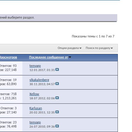
ений выберите раздел.
Показаны темы с 1 по 7 из 7
Опции раздела
Поиск по разделу
Просмотров
Последнее сообщение от
Ответов: 93
tempgp
в: 227,148
12.01.2017,
01:31
Ответов: 19
vikakalenberg
ов: 63,890
30.11.2013,
04:57
тветов: 718
Xellow
: 1,213,261
18.07.2012,
02:06
Ответов: 3
Karlusan
ов: 27,140
20.02.2011,
12:35
Ответов: 23
tempgp
ов: 76,498
26.07.2010,
09:36