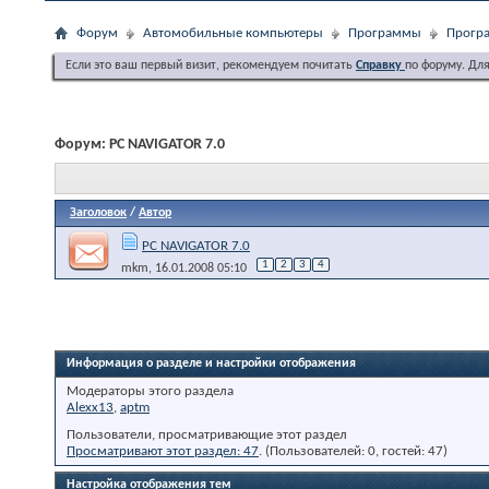
Форум
Автомобильные компьютеры
Программы
Програ
Если это ваш первый визит, рекомендуем почитать
Справку
по форуму. Дл
Форум:
PC NAVIGATOR 7.0
Заголовок
/
Автор
PC NAVIGATOR 7.0
1
2
3
4
mkm
, 16.01.2008 05:10
Информация о разделе и настройки отображения
Модераторы этого раздела
Alexx13
,
aptm
Пользователи, просматривающие этот раздел
Просматривают этот раздел: 47
. (Пользователей: 0, гостей: 47)
Настройка отображения тем