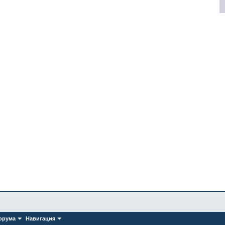
орума
Навигация