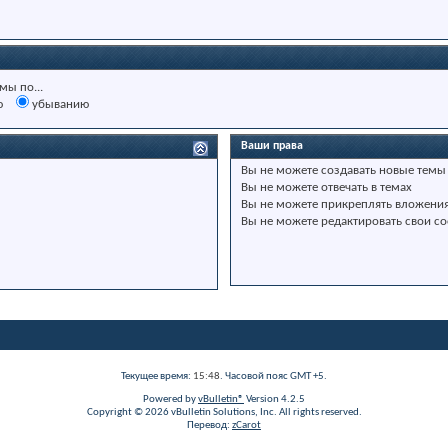
мы по...
ю
убыванию
Ваши права
Вы
не можете
создавать новые темы
Вы
не можете
отвечать в темах
Вы
не можете
прикреплять вложени
Вы
не можете
редактировать свои с
Текущее время:
15:48
. Часовой пояс GMT +5.
Powered by
vBulletin®
Version 4.2.5
Copyright © 2026 vBulletin Solutions, Inc. All rights reserved.
Перевод:
zCarot