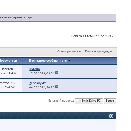
ений выберите раздел.
Показаны темы с 1 по 2 из 2
Опции раздела
Поиск по разделу
Просмотров
Последнее сообщение от
Ответов: 0
RStorm
ов: 31,489
17.08.2013,
03:06
тветов: 156
gennadySPb
в: 274,523
04.03.2012,
20:20
Быстрый переход
Sygic Drive PC
Вверх