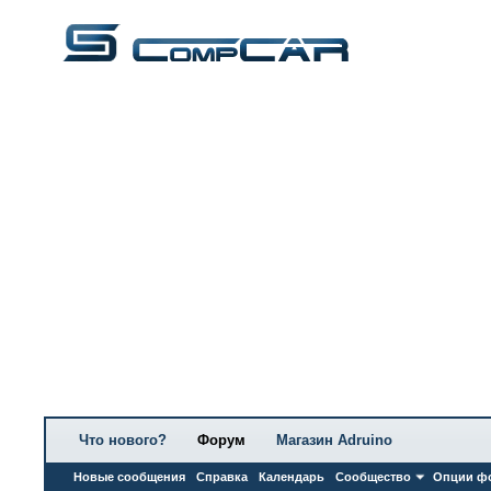
Что нового?
Форум
Магазин Adruino
Новые сообщения
Справка
Календарь
Сообщество
Опции ф