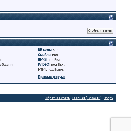
BB коды
Вкл.
Смайлы
Вкл.
я
[IMG]
код
Вкл.
ообщения
[VIDEO]
код
Вкл.
HTML код
Выкл.
Правила форума
Обратная связь
Главная (Новости)
Вверх