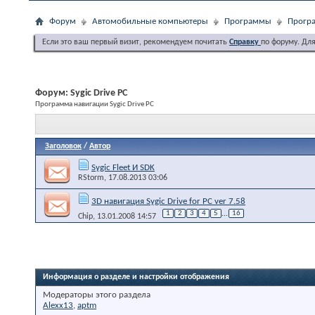
Форум
Автомобильные компьютеры
Программы
Програ
Если это ваш первый визит, рекомендуем почитать
Справку
по форуму. Дл
Форум:
Sygic Drive PC
Программа навигации Sygic Drive PC
Заголовок
/
Автор
Sygic Fleet И SDK
RStorm
, 17.08.2013 03:06
3D навигация Sygic Drive for PC ver 7.58
1
2
3
4
5
...
16
Chip
, 13.01.2008 14:57
Информация о разделе и настройки отображения
Модераторы этого раздела
Alexx13
,
aptm