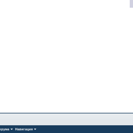
орума
Навигация