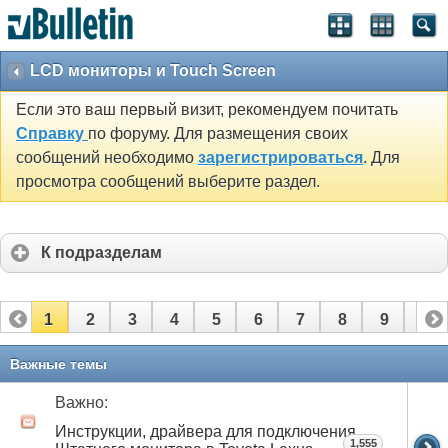
LCD мониторы и Touch Screen
Если это ваш первый визит, рекомендуем почитать
Справку
по форуму. Для размещения своих
сообщений необходимо
зарегистрироваться
. Для
просмотра сообщений выберите раздел.
К подразделам
1
2
3
4
5
6
7
8
9
10
11
12
13
14
15
16
17
18
19
20
Важные темы
21
22
23
24
25
26
Важно:
Инструкции, драйвера для подключения
1,555