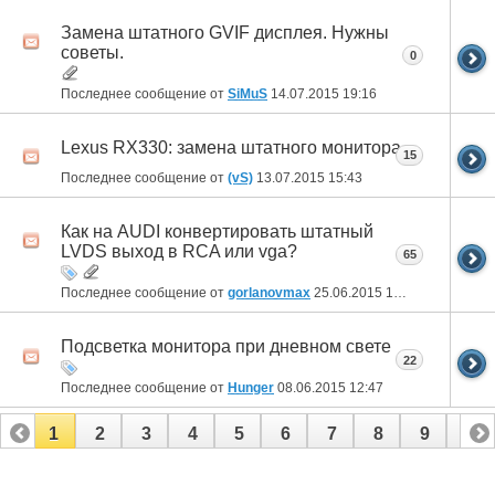
Замена штатного GVIF дисплея. Нужны
советы.
0
Последнее сообщение от
SiMuS
14.07.2015
19:16
Lexus RX330: замена штатного монитора
15
Последнее сообщение от
(vS)
13.07.2015
15:43
Как на AUDI конвертировать штатный
LVDS выход в RCA или vga?
65
Последнее сообщение от
gorlanovmax
25.06.2015
18:16
Подсветка монитора при дневном свете
22
Последнее сообщение от
Hunger
08.06.2015
12:47
1
2
3
4
5
6
7
8
9
10
11
12
13
14
15
16
17
18
19
20