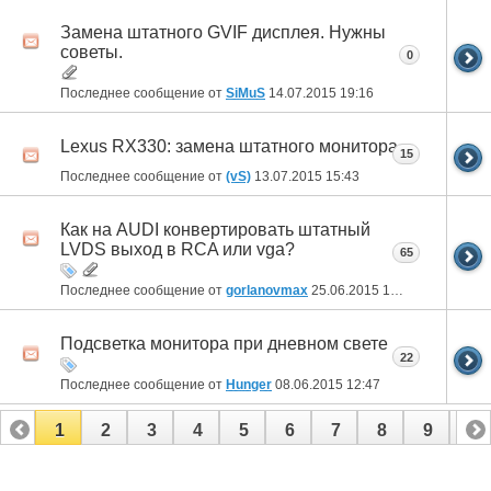
Замена штатного GVIF дисплея. Нужны
советы.
0
Последнее сообщение от
SiMuS
14.07.2015
19:16
Lexus RX330: замена штатного монитора
15
Последнее сообщение от
(vS)
13.07.2015
15:43
Как на AUDI конвертировать штатный
LVDS выход в RCA или vga?
65
Последнее сообщение от
gorlanovmax
25.06.2015
18:16
Подсветка монитора при дневном свете
22
Последнее сообщение от
Hunger
08.06.2015
12:47
1
2
3
4
5
6
7
8
9
10
11
12
13
14
15
16
17