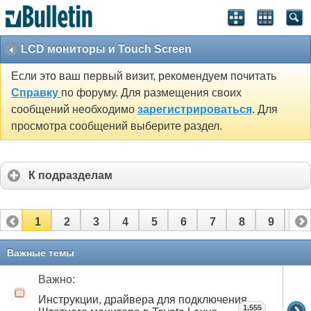
LCD мониторы и Touch Screen
Если это ваш первый визит, рекомендуем почитать
Справку
по форуму. Для размещения своих
сообщений необходимо
зарегистрироваться
. Для
просмотра сообщений выберите раздел.
К подразделам
1
2
3
4
5
6
7
8
9
10
11
12
13
14
15
16
17
Важные темы
Важно:
Инструкции, драйвера для подключения
1,555