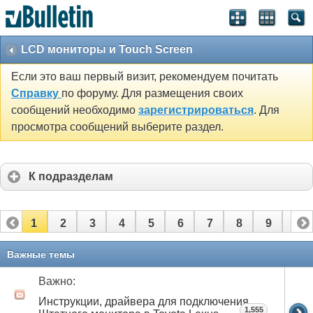
LCD мониторы и Touch Screen
Если это ваш первый визит, рекомендуем почитать
Справку
по форуму. Для размещения своих
сообщений необходимо
зарегистрироваться
. Для
просмотра сообщений выберите раздел.
К подразделам
1
2
3
4
5
6
7
8
9
10
11
12
13
14
15
16
17
18
19
20
Важные темы
21
22
23
24
25
26
Важно:
Инструкции, драйвера для подключения
1,555