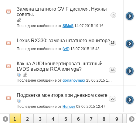
Замена штатного GVIF дисплея. Нужны
советы.
0
Последнее сообщение от
SiMuS
14.07.2015
19:16
Lexus RX330: замена штатного монитора
15
Последнее сообщение от
(vS)
13.07.2015
15:43
Как на AUDI конвертировать штатный
LVDS выход в RCA или vga?
65
Последнее сообщение от
gorlanovmax
25.06.2015
18:16
Подсветка монитора при дневном свете
22
Последнее сообщение от
Hunger
08.06.2015
12:47
1
2
3
4
5
6
7
8
9
10
11
12
13
14
15
16
17
18
19
20