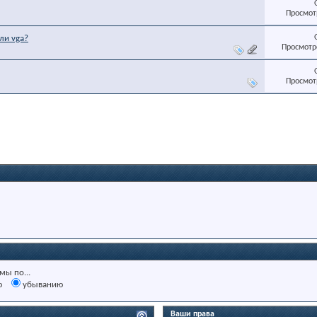
Просмотр
ли vga?
Просмотро
Просмотр
мы по...
ю
убыванию
Ваши права