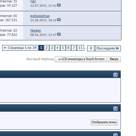
Ответов: 15
(vS)
ов: 59,127
13.07.2015,
15:43
Ответов: 65
gorlanovmax
в: 167,531
25.06.2015,
18:16
Ответов: 22
Hunger
ов: 77,622
08.06.2015,
12:47
Страница 1 из 39
1
2
3
4
5
6
7
11
...
Последняя
Быстрый переход
LCD мониторы и Touch Screen
Вверх