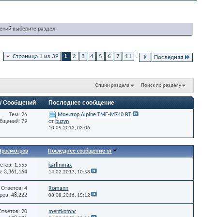
ений выберите раздел.
Страница 1 из 39
1
2
3
4
5
6
7
11
...
Последняя
Опции раздела
Поиск по разделу
 / Сообщений
Последнее сообщение
Тем: 26
Монитор Alpine TME-M740 BT
бщений: 79
от
buzyn
10.05.2013,
03:06
Просмотров
Последнее сообщение от
етов: 1,555
karlinmax
: 3,361,164
14.02.2017,
10:58
Ответов: 4
Romann
ов: 48,222
08.08.2016,
15:12
Ответов: 20
mentkomar