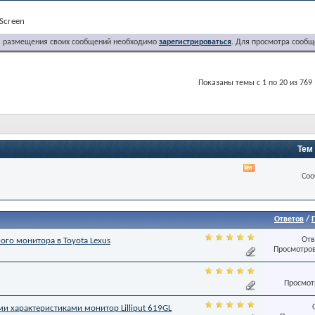
Screen
я размещения своих сообщений необходимо
зарегистрироваться
. Для просмотра сообщ
Показаны темы с 1 по 20 из 769
Тем
RSS
Соо
лента
этого
раздела
Ответов
/
Отв
го монитора в Toyota Lexus
Просмотров
Просмотр
и характеристиками монитор Lilliput 619GL