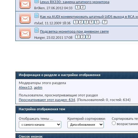
Lexus RX330: замена штатного монитора
1
2
Br0ken
, 27.06.2012 04:33
Как на AUDI конвертировать штатный LVDS выход в RCA и
1
2
3
4
5
...
7
rtvlad
, 11.12.2009 18:36
Подсветка монитора при дневном свете
1
2
3
Hunger
, 23.02.2011 17:08
Информация о разделе и настройки отображения
Модераторы этого раздела
Alexx13
,
aptm
Пользователи, просматривающие этот раздел
Просматривают этот раздел: 634
. (Пользователей: 0, гостей: 634)
Настройка отображения тем
Отображать темы ...
Критерий сортировки:
Сортировать те
возрастани
Список иконок