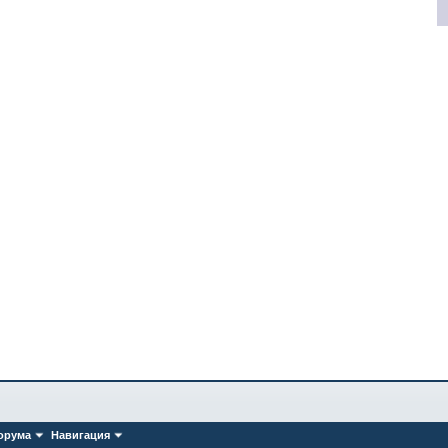
орума
Навигация