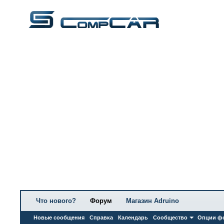
Что нового?
Форум
Магазин Adruino
Новые сообщения
Справка
Календарь
Сообщество
Опции ф