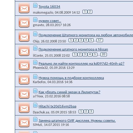
Toyota 16034
1
2
maksmegazlo
, 04.08.2009 14:12
нужен совет...
gmavto
, 28.03.2017 16:26
Подключение Штатного монитора на любом автомобиле
1
2
3
4
5
...
57
Chip
, 26.02.2008 23:50
Подключение штатного монитора в Nissan
1
2
3
4
5
...
20
ilConte
, 25.01.2008 22:02
Реально ли найти контроллер на kd097d2-40nh-a2?
Phoenix32
, 05.09.2016 13:29
Нужна помощь в подборе контроллера
Karbofos
, 04.03.2016 14:36
Как убрать синий экран в Лилипутах?
a77exx
, 23.02.2016 08:58
Hitachi tx20d16vm2baa
1
2
3
Dyachuk.aa
, 05.09.2015 18:53
Замена штатного GVIF дисплея. Нужны советы.
SiMuS
, 14.07.2015 19:16