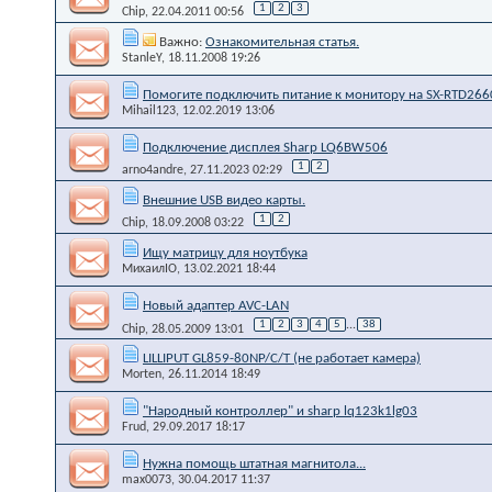
1
2
3
Chip
, 22.04.2011 00:56
Важно:
Ознакомительная статья.
StanleY
, 18.11.2008 19:26
Помогите подключить питание к монитору на SX-RTD266
Mihail123
, 12.02.2019 13:06
Подключение дисплея Sharp LQ6BW506
1
2
arno4andre
, 27.11.2023 02:29
Внешние USB видео карты.
1
2
Chip
, 18.09.2008 03:22
Ищу матрицу для ноутбука
МихаилIO
, 13.02.2021 18:44
Новый адаптер AVC-LAN
1
2
3
4
5
...
38
Chip
, 28.05.2009 13:01
LILLIPUT GL859-80NP/C/T (не работает камера)
Morten
, 26.11.2014 18:49
"Народный контроллер" и sharp lq123k1lg03
Frud
, 29.09.2017 18:17
Нужна помощь штатная магнитола...
max0073
, 30.04.2017 11:37