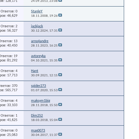
в: 128,171
24.09.2013,
23:08
Ответов: 0
StanleY
ов: 46,629
18.11.2008,
19:26
Ответов: 2
jackjack
ов: 56,327
30.12.2024,
17:31
Ответов: 13
arno4andre
ов: 40,450
28.11.2023,
16:25
Ответов: 19
avtoreyka
ов: 81,292
04.10.2021,
15:35
Ответов: 4
Hant
ов: 17,713
30.09.2021,
12:15
тветов: 370
spider273
в: 565,717
01.07.2020,
15:53
Ответов: 4
maksym1big
ов: 33,103
28.11.2018,
15:50
Ответов: 1
Dim252
ов: 41,625
18.03.2018,
15:04
Ответов: 0
max0073
ов: 25,063
30.04.2017,
11:37