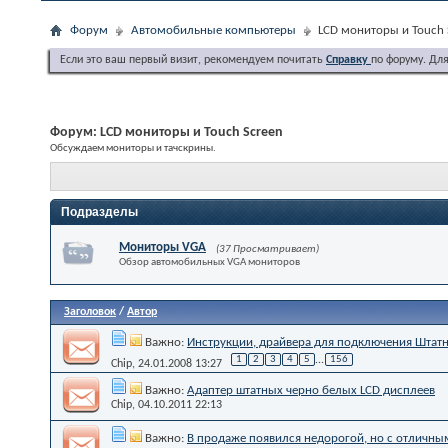
Форум
Автомобильные компьютеры
LCD мониторы и Touch 
Если это ваш первый визит, рекомендуем почитать
Справку
по форуму. Дл
Форум:
LCD мониторы и Touch Screen
Обсуждаем мониторы и тачскрины.
Подразделы
Мониторы VGA
(37 Просматривает)
Обзор автомобильных VGA мониторов
Заголовок
/
Автор
Важно:
Инструкции, драйвера для подключения Штатно
1
2
3
4
5
...
156
Chip
, 24.01.2008 13:27
Важно:
Адаптер штатных черно белых LCD дисплеев
Chip
, 04.10.2011 22:13
Важно:
В продаже появился недорогой, но с отличным