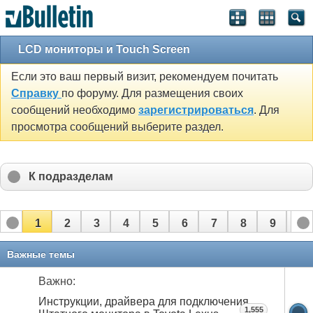
LCD мониторы и Touch Screen
Если это ваш первый визит, рекомендуем почитать
Справку
по форуму. Для размещения своих
сообщений необходимо
зарегистрироваться
. Для
просмотра сообщений выберите раздел.
К подразделам
1
2
3
4
5
6
7
8
9
10
11
12
13
14
15
16
17
Важные темы
Важно:
Инструкции, драйвера для подключения
1,555